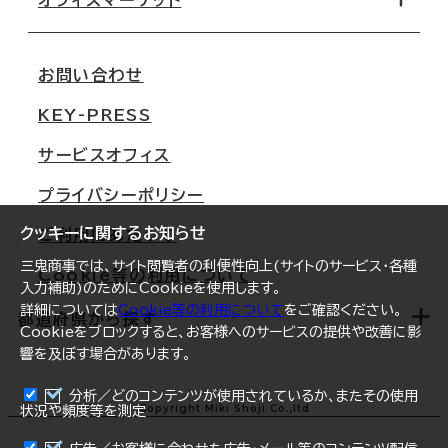
会社概要
移転スケジュール
支店情報
オフィス移転Q&A
お問い合わせ
東京
三鬼商事が選ばれる理由
KEY-PRESS
大阪
一般事業主行動計画
サービスオフィス
名古屋
採用情報
プライバシーポリシー
札幌
ご契約者様の声
クッキーに関するお知らせ
ご利用にあたって
仙台
三鬼商事では、サイト閲覧者の利便性向上(サイトのサービス・各種
Cookie等の利用について
横浜
入力補助)のためにCookieを使用します。
詳細については
Cookie等の利用について
をご確認ください。
福岡
都道府県から探す
Cookieをブロックすると、お客様へのサービスの提供や改善に影
響を及ぼす場合があります。
オフィスリポート
ログイン
分析／どのコンテンツが使用されているか、またその使用
北海道
Copyright Miki Shoji Co.,ltd
状況や頻度等を測定
まとめて資料請求
青森県