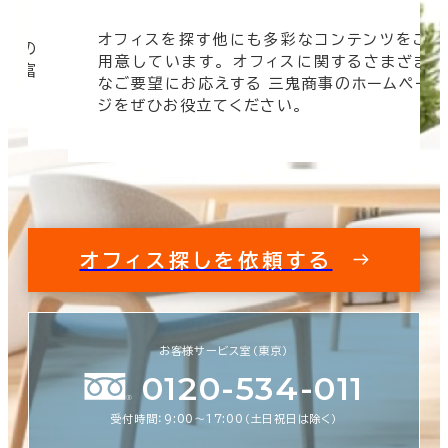
オフィスを探す他にも多彩なコンテンツをご
信頼の
用意しています。 オフィスに関するさまざま
 豊富
なご要望にお応えする 三鬼商事のホームペー
す。
ジをぜひお役立てください。
オフィス探しを依頼する
お客様サービス室（東京）
0120-534-011
受付時間：9:00〜17:00（土日祝日は除く）