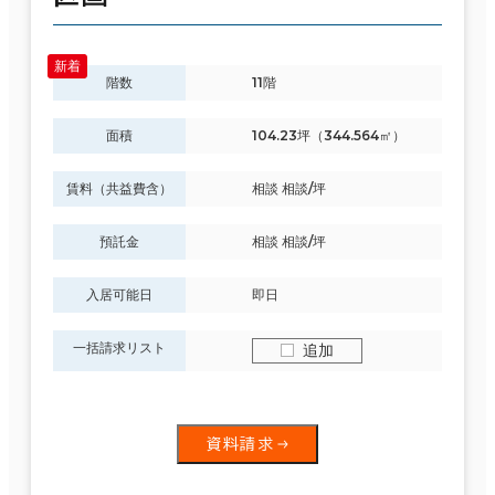
階数
11階
面積
104.23坪（344.564㎡）
賃料（共益費含）
相談 相談/坪
預託金
相談 相談/坪
入居可能日
即日
一括請求リスト
追加
資料請求