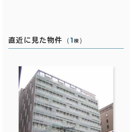
（
1
）
直近に見た物件
棟