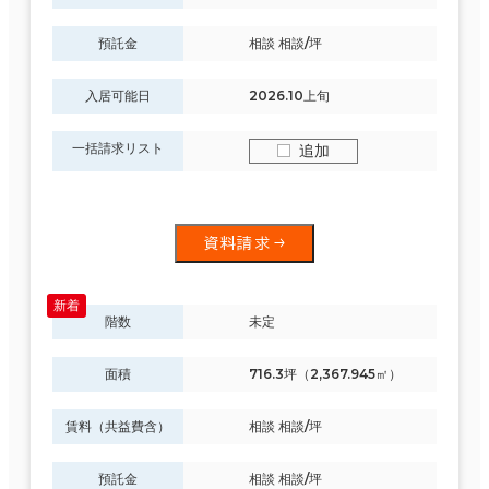
預託金
相談 相談/坪
入居可能日
2026.10上旬
一括請求リスト
追加
資料請求
階数
未定
面積
716.3坪（2,367.945㎡）
賃料（共益費含）
相談 相談/坪
預託金
相談 相談/坪