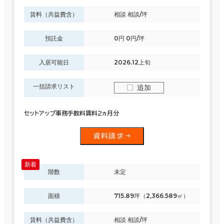
賃料（共益費含）
相談 相談/坪
預託金
0円 0円/坪
入居可能日
2026.12上旬
一括請求リスト
追加
セットアップ事務手数料賃料2ヵ月分
資料請求
階数
未定
面積
715.89坪（2,366.589㎡）
賃料（共益費含）
相談 相談/坪