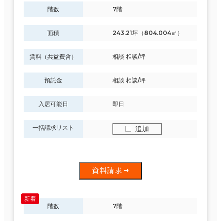
階数
7階
面積
243.21坪（804.004㎡）
賃料（共益費含）
相談 相談/坪
預託金
相談 相談/坪
入居可能日
即日
一括請求リスト
追加
資料請求
階数
7階