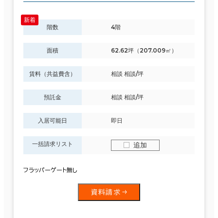
階数
4階
面積
62.62坪（207.009㎡）
賃料（共益費含）
相談 相談/坪
預託金
相談 相談/坪
入居可能日
即日
一括請求リスト
追加
フラッパーゲート無し
資料請求