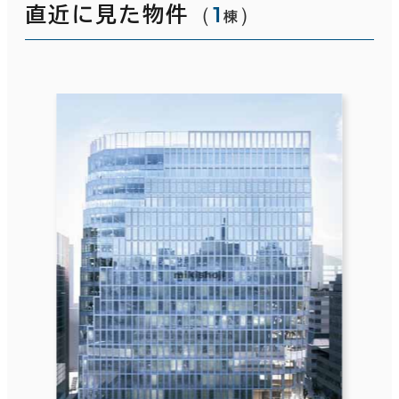
（
1
）
直近に見た物件
棟