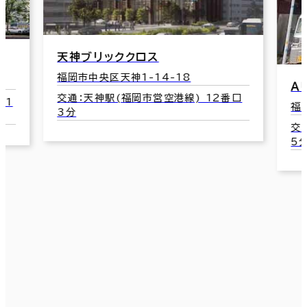
ッククロス
区天神1-14-18
ＡＵＳＰＩＣＥ福岡天神
駅(福岡市営空港線) 12番口
福岡市中央区天神4-7-5
交通：天神駅(福岡市営空港
5分