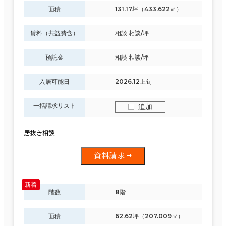
面積
131.17坪（433.622㎡）
賃料（共益費含）
相談 相談/坪
預託金
相談 相談/坪
入居可能日
2026.12上旬
一括請求リスト
追加
居抜き相談
資料請求
階数
8階
面積
62.62坪（207.009㎡）