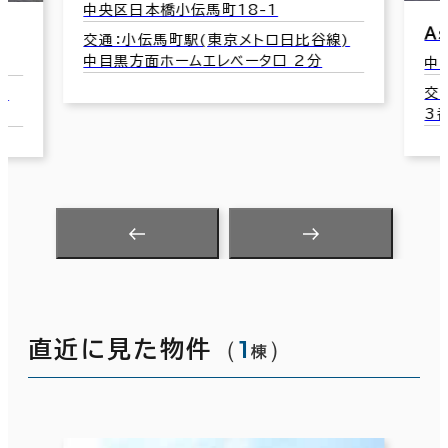
中央区日本橋小伝馬町18-1
Ａ
交通：小伝馬町駅(東京メトロ日比谷線)
中目黒方面ホームエレベータ口 2分
中
交
)
3
（
1
）
直近に見た物件
棟