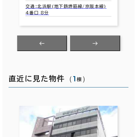
)
（
1
）
直近に見た物件
棟