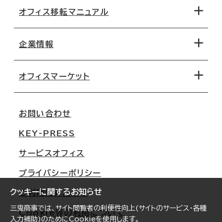
オフィス移転マニュアル
エリアから探す
地図から探す
企業情報
オフィス探しのためのチェックポイント
路線・駅から探す
移転コストシミュレーション
オフィスマーケット
会社概要
移転スケジュール
支店情報
オフィス移転Q&A
お問い合わせ
東京
三鬼商事が選ばれる理由
KEY-PRESS
大阪
一般事業主行動計画
サービスオフィス
名古屋
採用情報
プライバシーポリシー
札幌
ご契約者様の声
クッキーに関するお知らせ
ご利用にあたって
仙台
三鬼商事では、サイト閲覧者の利便性向上(サイトのサービス・各種
Cookie等の利用について
横浜
入力補助)のためにCookieを使用します。