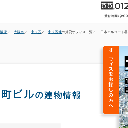
01
受付時間：9:0
阪府
大阪市
中央区
中央区他
の賃貸オフィス一覧
日本エルコート谷
オフィスをお探しの方へ
谷町ビル
の建物情報