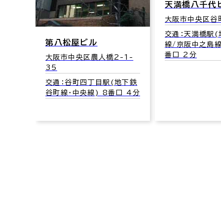
天満橋八千代
1-7
大阪市中央区谷町
地下鉄
交通：天満橋駅
第八松屋ビル
口 3分
線/京阪中之島線
番口 2分
大阪市中央区農人橋2-1-
35
交通：谷町四丁目駅(地下鉄
谷町線･中央線) 8番口 4分