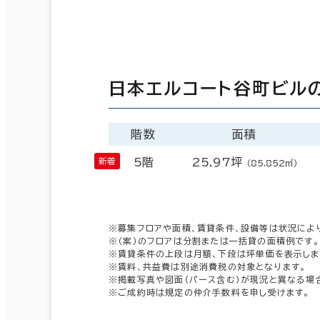
日本エルコート谷町ビル
階数
面積
5階
25.97坪
（85.852㎡）
※募集フロアや面積、賃貸条件、設備等は状況によ
※（案）のフロアは分割または一括貸の面積例です。
※賃貸条件の上段は月額、下段は坪単価を表示しま
※賃料、共益費は別途消費税の対象となります。
※掲載写真や図面（パース含む）が現況と異なる場
※ご成約時は規定の仲介手数料を申し受けます。