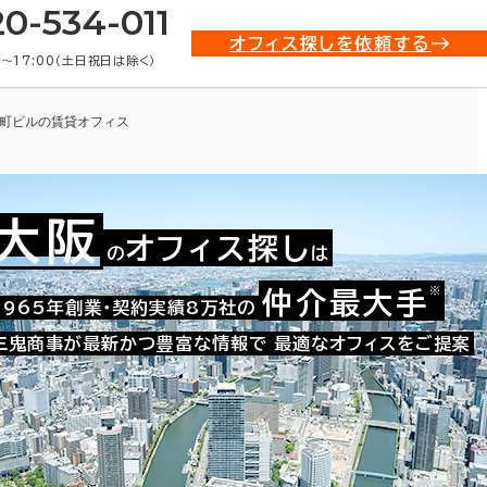
20-534-011
オフィス探しを依頼する
0〜17:00（土日祝日は除く）
町ビルの賃貸オフィス
大阪
オフィス探し
の
は
※
仲介最大手
009-03414
1965年創業・契約実績8万社の
お問い合わせ番号：
三鬼商事が最新かつ豊富な情報で
最適なオフィスをご提案