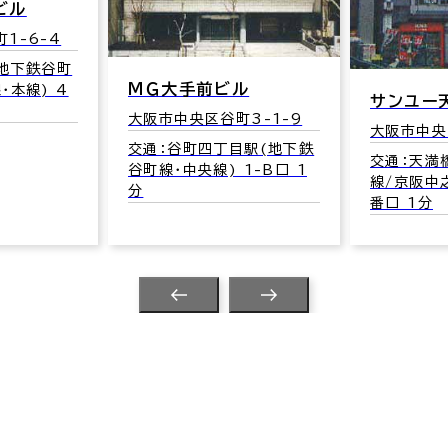
ビル
1-6-4
(地下鉄谷町
ＭＧ大手前ビル
･本線) 4
サンユー
大阪市中央区谷町3-1-9
大阪市中央
交通：谷町四丁目駅(地下鉄
交通：天満
谷町線･中央線) 1-B口 1
線/京阪中
分
番口 1分