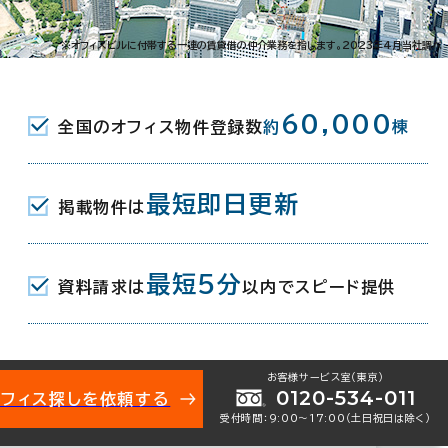
谷町3-2-12
※オフィスビルに付帯する一連の賃貸借の仲介業務を指します。2023年4月当社調べ
丁目駅(地下鉄谷町線･中央線) 2番口
60,000
全国のオフィス物件登録数
約
棟
(地下鉄谷町線/京阪中之島線･本線) 4番
最短即日更新
掲載物件は
最短5分
資料請求は
以内でスピード提供
月
お客様サービス室（東京）
0120-534-011
オフィス探しを依頼する
受付時間：9:00〜17:00（土日祝日は除く）