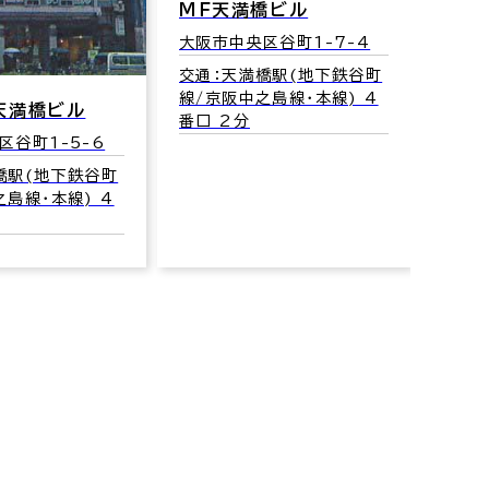
ＭＦ天満橋ビル
大阪市中央区谷町1-7-4
ネイ
交通：天満橋駅(地下鉄谷町
線/京阪中之島線･本線) 4
大阪市
天満橋ビル
番口 2分
18
区谷町1-5-6
交通
橋駅(地下鉄谷町
筋線･
之島線･本線) 4