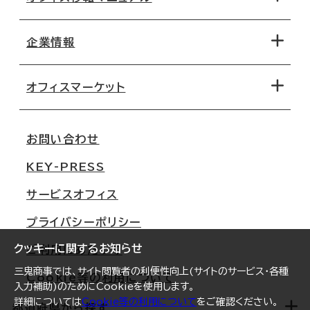
エリアから探す
地図から探す
企業情報
オフィス探しのためのチェックポイント
路線・駅から探す
移転コストシミュレーション
オフィスマーケット
会社概要
移転スケジュール
支店情報
オフィス移転Q&A
お問い合わせ
東京
三鬼商事が選ばれる理由
KEY-PRESS
大阪
一般事業主行動計画
サービスオフィス
名古屋
採用情報
プライバシーポリシー
札幌
ご契約者様の声
クッキーに関するお知らせ
ご利用にあたって
仙台
三鬼商事では、サイト閲覧者の利便性向上(サイトのサービス・各種
Cookie等の利用について
横浜
入力補助)のためにCookieを使用します。
詳細については
Cookie等の利用について
をご確認ください。
福岡
都道府県から探す