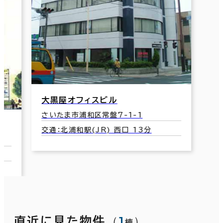
Ｃｈａｒｌｏｔｔｅ
さいたま市浦和区前地3-18-12
交通：浦和駅 ( ＪＲ ) 東口 13分
浦
さ
交
（
1
）
直近に見た物件
棟