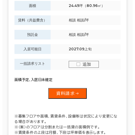
面積
24.49坪（80.96㎡）
賃料（共益費含）
相談 相談/坪
預託金
相談 相談/坪
入居可能日
2027.09上旬
一括請求リスト
追加
面積予定､入居日未確定
資料請求
※募集フロアや面積、賃貸条件、設備等は状況により変更にな
る場合があります。
※（案）のフロアは分割または一括貸の面積例です。
※賃貸条件の上段は月額、下段は坪単価を表示します。