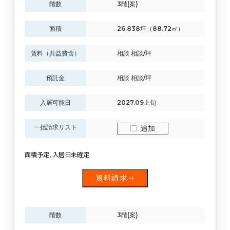
階数
3階(案)
面積
26.838坪（88.72㎡）
賃料（共益費含）
相談 相談/坪
預託金
相談 相談/坪
入居可能日
2027.09上旬
一括請求リスト
追加
面積予定､入居日未確定
資料請求
階数
3階(案)