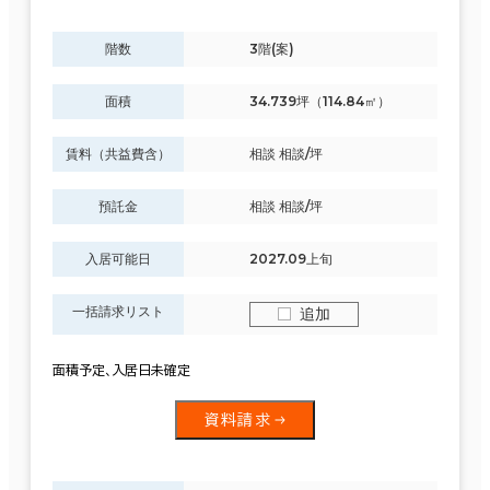
階数
3階(案)
面積
34.739坪（114.84㎡）
賃料（共益費含）
相談 相談/坪
預託金
相談 相談/坪
入居可能日
2027.09上旬
一括請求リスト
追加
面積予定､入居日未確定
資料請求