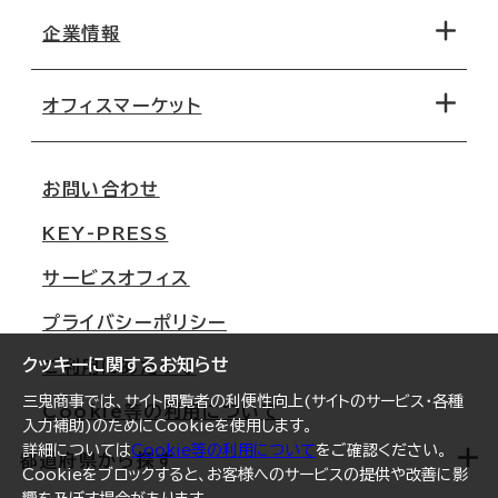
地図から探す
企業情報
オフィス探しのためのチェックポイント
路線・駅から探す
移転コストシミュレーション
オフィスマーケット
会社概要
移転スケジュール
支店情報
オフィス移転Q&A
お問い合わせ
東京
三鬼商事が選ばれる理由
KEY-PRESS
大阪
一般事業主行動計画
サービスオフィス
名古屋
採用情報
プライバシーポリシー
札幌
ご契約者様の声
クッキーに関するお知らせ
ご利用にあたって
仙台
三鬼商事では、サイト閲覧者の利便性向上(サイトのサービス・各種
Cookie等の利用について
横浜
入力補助)のためにCookieを使用します。
詳細については
Cookie等の利用について
をご確認ください。
福岡
都道府県から探す
Cookieをブロックすると、お客様へのサービスの提供や改善に影