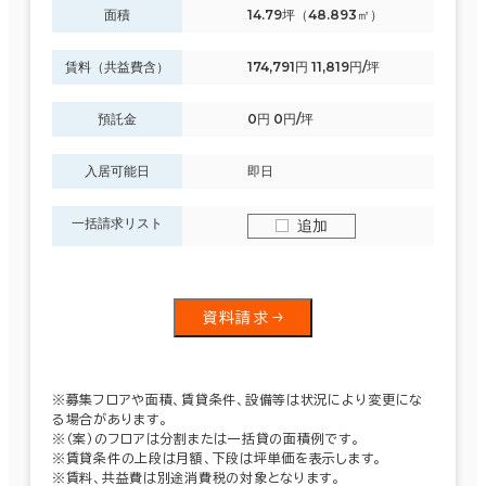
面積
14.79坪（48.893㎡）
賃料（共益費含）
174,791円 11,819円/坪
預託金
0円 0円/坪
入居可能日
即日
一括請求リスト
追加
資料請求
※募集フロアや面積、賃貸条件、設備等は状況により変更にな
る場合があります。
※（案）のフロアは分割または一括貸の面積例です。
※賃貸条件の上段は月額、下段は坪単価を表示します。
※賃料、共益費は別途消費税の対象となります。