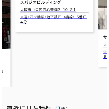
番口
サンダー心斎橋ビル
大阪市中央区西心斎橋1-13-5
グ
交通：心斎橋駅(地下鉄御堂筋線･長堀鶴
見緑地線) 3番口 3分
大
交
緑
（
1
）
直近に見た物件