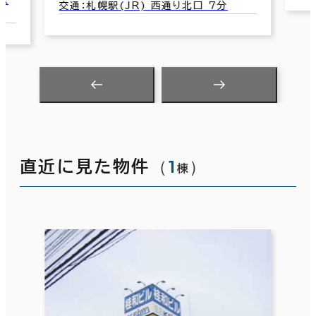
交通：札幌駅(JR) 西通り北口 7分
（
1
）
直近に見た物件
棟