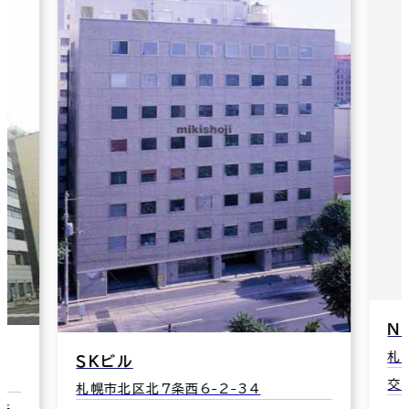
Ｎ
札
ＳＫビル
交
札幌市北区北７条西6-2-34
鉄