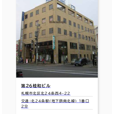
第２６桂和ビル
札幌市北区北２４条西4-22
交通：北２４条駅(地下鉄南北線) 1番口
2分