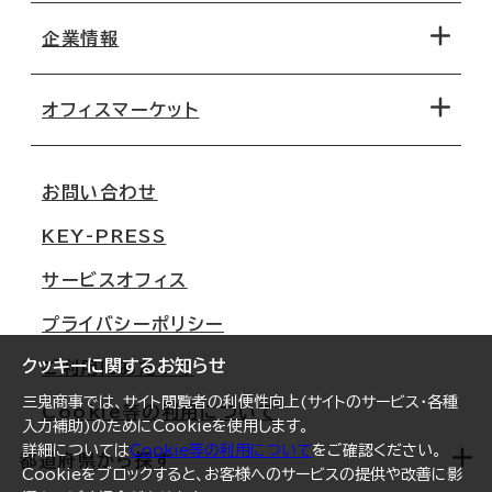
地図から探す
企業情報
オフィス探しのためのチェックポイント
路線・駅から探す
移転コストシミュレーション
オフィスマーケット
会社概要
移転スケジュール
支店情報
オフィス移転Q&A
お問い合わせ
東京
三鬼商事が選ばれる理由
KEY-PRESS
大阪
一般事業主行動計画
サービスオフィス
名古屋
採用情報
プライバシーポリシー
札幌
ご契約者様の声
クッキーに関するお知らせ
ご利用にあたって
仙台
三鬼商事では、サイト閲覧者の利便性向上(サイトのサービス・各種
Cookie等の利用について
横浜
入力補助)のためにCookieを使用します。
詳細については
Cookie等の利用について
をご確認ください。
福岡
都道府県から探す
Cookieをブロックすると、お客様へのサービスの提供や改善に影