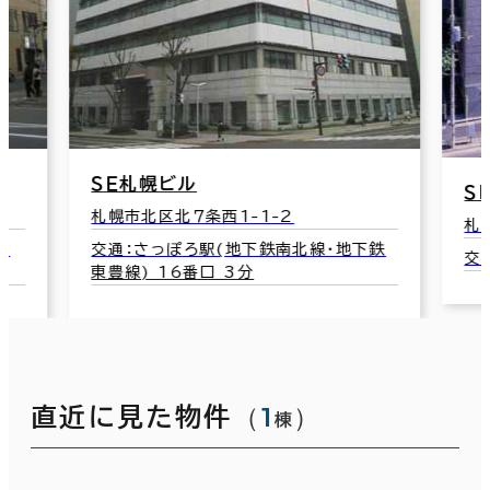
ＳＥ札幌ビル
Ｓ
札幌市北区北７条西1-1-2
札
口
交通：さっぽろ駅(地下鉄南北線･地下鉄
交
東豊線) 16番口 3分
（
1
）
直近に見た物件
棟