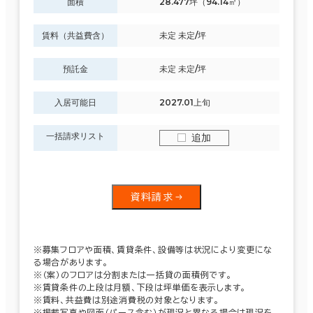
面積
28.477坪（94.14㎡）
賃料（共益費含）
未定 未定/坪
預託金
未定 未定/坪
入居可能日
2027.01上旬
一括請求リスト
追加
資料請求
※募集フロアや面積、賃貸条件、設備等は状況により変更にな
る場合があります。
※（案）のフロアは分割または一括貸の面積例です。
※賃貸条件の上段は月額、下段は坪単価を表示します。
※賃料、共益費は別途消費税の対象となります。
※掲載写真や図面（パース含む）が現況と異なる場合は現況を