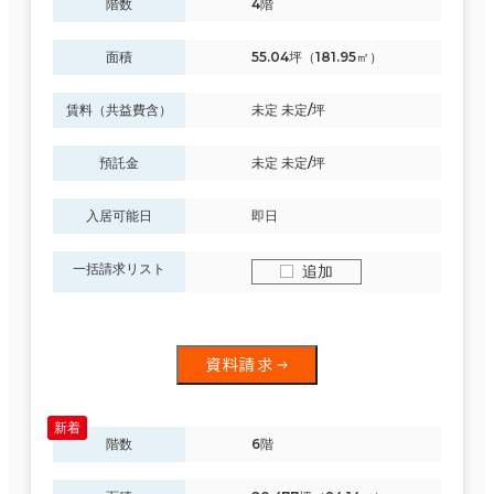
階数
4階
面積
55.04坪（181.95㎡）
賃料（共益費含）
未定 未定/坪
預託金
未定 未定/坪
入居可能日
即日
一括請求リスト
追加
資料請求
階数
6階