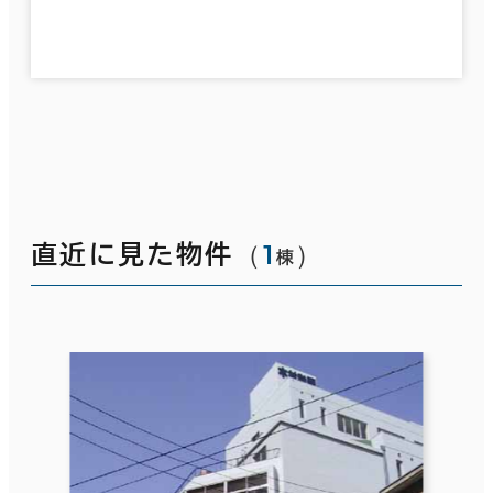
（
1
）
直近に見た物件
棟