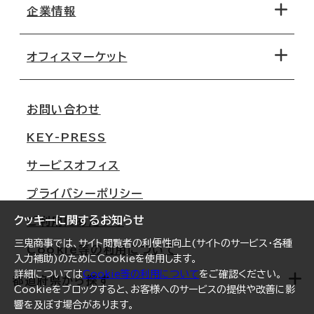
地図から探す
企業情報
オフィス探しのためのチェックポイント
路線・駅から探す
移転コストシミュレーション
オフィスマーケット
会社概要
移転スケジュール
支店情報
オフィス移転Q&A
お問い合わせ
東京
三鬼商事が選ばれる理由
KEY-PRESS
大阪
一般事業主行動計画
サービスオフィス
名古屋
採用情報
プライバシーポリシー
札幌
ご契約者様の声
クッキーに関するお知らせ
ご利用にあたって
仙台
三鬼商事では、サイト閲覧者の利便性向上(サイトのサービス・各種
Cookie等の利用について
横浜
入力補助)のためにCookieを使用します。
詳細については
Cookie等の利用について
をご確認ください。
福岡
都道府県から探す
Cookieをブロックすると、お客様へのサービスの提供や改善に影
響を及ぼす場合があります。
オフィスリポート