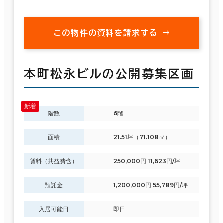
この物件の資料を請求する
本町松永ビルの公開募集区画
階数
6階
面積
21.51坪（71.108㎡）
賃料（共益費含）
250,000円 11,623円/坪
預託金
1,200,000円 55,789円/坪
入居可能日
即日