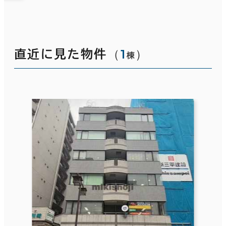
（
1
）
直近に見た物件
棟