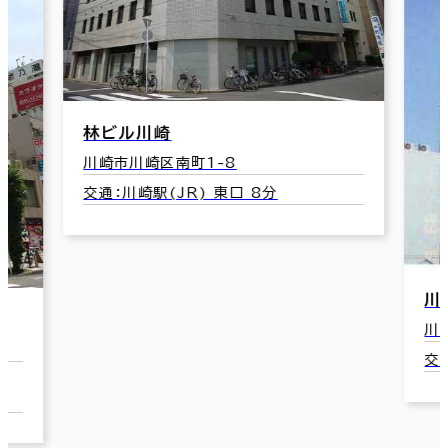
林ビル川崎
川崎市川崎区南町1-8
交通：川崎駅(JR) 東口 8分
川
川
交
口