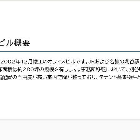
ビル概要
2002年12月竣工のオフィスビルです。JRおよび名鉄の刈谷
延床面積は約280坪の規模を有します。事務所移転において、刈
器配置の自由度が高い室内空間が整っており、テナント募集物件