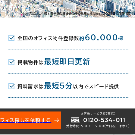
-24-1
※オフィスビルに付帯する一連の賃貸借の仲介業務を指します。2023年4月当社調べ
JR) 北口 6分
60,000
全国のオフィス物件登録数
約
棟
(名鉄三河線) 北口 6分
最短即日更新
掲載物件は
2月（リニューアル：2026年）
最短5分
資料請求は
以内でスピード提供
お客様サービス室（東京）
0120-534-011
オフィス探しを依頼する
受付時間：9:00〜17:00（土日祝日は除く）