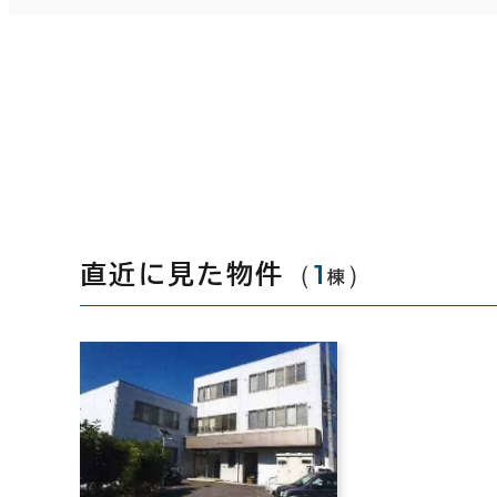
（
1
）
直近に見た物件
棟