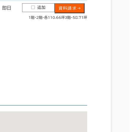
追加
即日
資料請求
1階・2階-各110.66坪3階-58.71坪