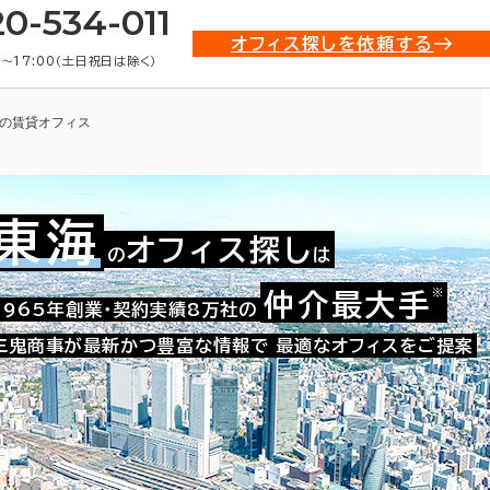
20-534-011
オフィス探しを依頼する
0〜17:00（土日祝日は除く）
の賃貸オフィス
東海
オフィス探し
の
は
※
仲介最大手
008-40675
1965年創業・契約実績8万社の
お問い合わせ番号：
三鬼商事が最新かつ豊富な情報で
最適なオフィスをご提案