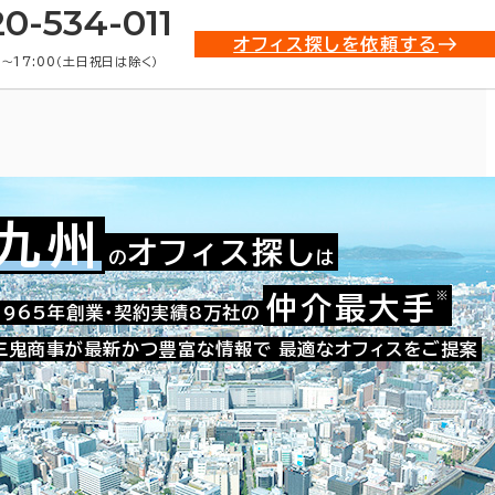
20-534-011
オフィス探しを依頼する
0〜17:00（土日祝日は除く）
九州
オフィス探し
の
は
※
仲介最大手
010-41460
1965年創業・契約実績8万社の
お問い合わせ番号：
三鬼商事が最新かつ豊富な情報で
最適なオフィスをご提案