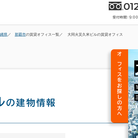
01
受付時間：9:0
縄県
那覇市
の賃貸オフィス一覧
大同火災久米ビルの賃貸オフィス
オフィスをお探しの方へ
ル
の建物情報