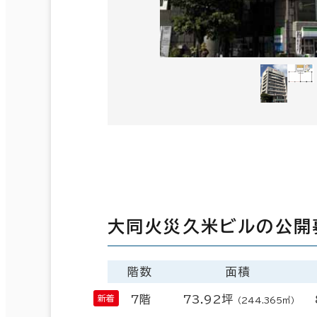
大同火災久米ビルの公開
階数
面積
7階
73.92坪
（244.365㎡）