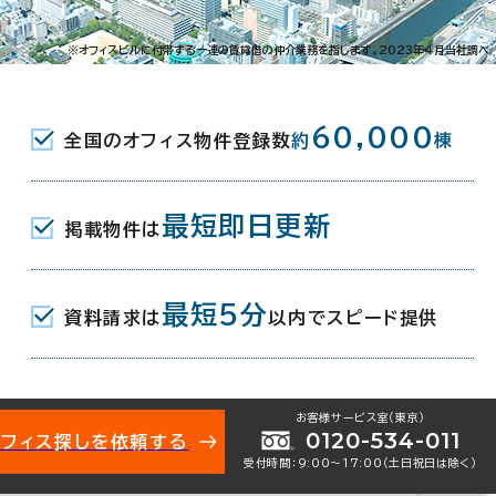
久米2-2-20
※オフィスビルに付帯する一連の賃貸借の仲介業務を指します。2023年4月当社調べ
( ゆいレール ) 南口 6分
60,000
全国のオフィス物件登録数
約
棟
 ( ゆいレール ) 北口 6分
 ( ゆいレール ) 北口 14分
最短即日更新
掲載物件は
月
最短5分
資料請求は
以内でスピード提供
地下1階建
お客様サービス室（東京）
0120-534-011
オフィス探しを依頼する
受付時間：9:00〜17:00（土日祝日は除く）