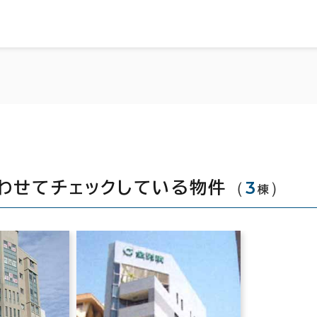
（
3
）
わせてチェックしている物件
棟