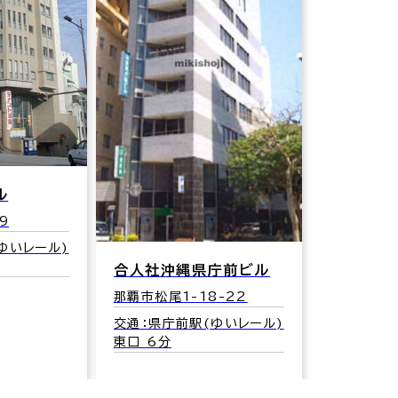
ル
9
ゆいレール)
合人社沖縄県庁前ビル
那覇市松尾1-18-22
交通：県庁前駅(ゆいレール)
東口 6分