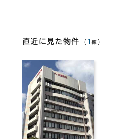
（
1
）
直近に見た物件
棟