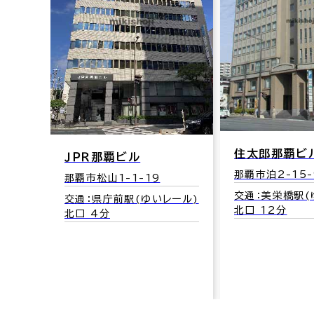
住太郎那覇ビ
ＪＰＲ那覇ビル
那覇市泊2-15-
那覇市松山1-1-19
交通：美栄橋駅(
交通：県庁前駅(ゆいレール)
北口 12分
北口 4分