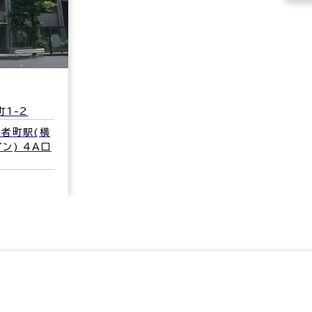
1-2
長者町駅(横
ン) 4A口