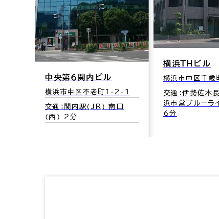
横浜ＴＨビル
中央第６関内ビル
横浜市中区千歳町
横浜市中区不老町1-2-1
交通：伊勢佐木
浜市営ブルーライ
交通：関内駅(JR) 南口
6分
(西) 2分