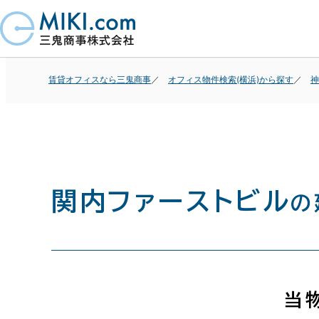
賃貸オフィスなら三鬼商事
オフィス物件検索(横浜)から探す
神
関内ファーストビル
の
当