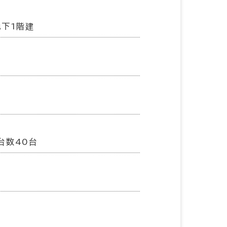
地下1階建
台数40台
基