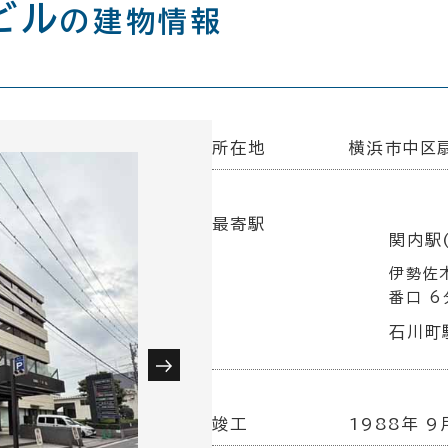
ビル
の建物情報
所在地
横浜市中区扇
最寄駅
関内駅(
伊勢佐
番口 6
石川町駅
竣工
1988年 9