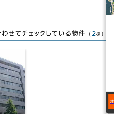
（
2
）
合わせてチェックしている物件
棟