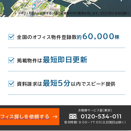
※オフィスビルに付帯する一連の賃貸借の仲介業務を指します。2023年4月当社調べ
60,000
全国のオフィス物件登録数
約
棟
最短即日更新
掲載物件は
最短5分
資料請求は
以内でスピード提供
お客様サービス室（東京）
0120-534-011
オフィス探しを依頼する
受付時間：9:00〜17:00（土日祝日は除く）