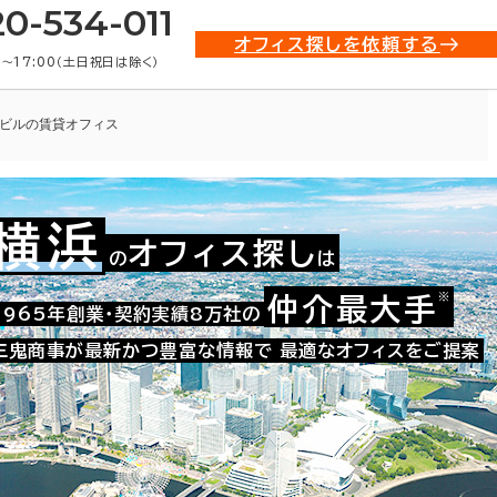
20-534-011
オフィス探しを依頼する
0〜17:00（土日祝日は除く）
ビルの賃貸オフィス
横浜
オフィス探し
の
は
007-00650
お問い合わせ番号：
※
仲介最大手
1965年創業・契約実績8万社の
三鬼商事が最新かつ豊富な情報で
最適なオフィスをご提案
た。