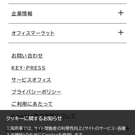
エリアから探す
地図から探す
企業情報
オフィス探しのためのチェックポイント
路線・駅から探す
移転コストシミュレーション
オフィスマーケット
会社概要
移転スケジュール
支店情報
オフィス移転Q&A
お問い合わせ
東京
三鬼商事が選ばれる理由
KEY-PRESS
大阪
一般事業主行動計画
サービスオフィス
名古屋
採用情報
プライバシーポリシー
札幌
ご契約者様の声
ご利用にあたって
仙台
Cookie等の利用について
横浜
クッキーに関するお知らせ
三鬼商事では、サイト閲覧者の利便性向上(サイトのサービス・各種
福岡
都道府県から探す