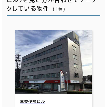
（
1
）
クしている物件
棟
三交伊勢ビル