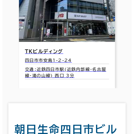
ＴＫビルディング
四日市市安島1-2-24
交通：近鉄四日市駅(近鉄内部線･名古屋
線･湯の山線) 西口 3分
朝日生命四日市ビル