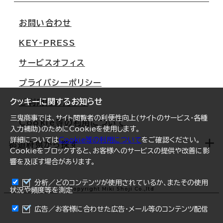
移転スケジュール
支店情報
オフィス移転Q&A
お問い合わせ
東京
三鬼商事が選ばれる理由
KEY-PRESS
大阪
一般事業主行動計画
サービスオフィス
名古屋
採用情報
プライバシーポリシー
札幌
ご契約者様の声
クッキーに関するお知らせ
ご利用にあたって
仙台
三鬼商事では、サイト閲覧者の利便性向上(サイトのサービス・各種
Cookie等の利用について
横浜
入力補助)のためにCookieを使用します。
詳細については
Cookie等の利用について
をご確認ください。
福岡
都道府県から探す
Cookieをブロックすると、お客様へのサービスの提供や改善に影
響を及ぼす場合があります。
オフィスリポート
ログイン
分析／どのコンテンツが使用されているか、またその使用
北海道
Copyright Miki Shoji Co.,ltd
状況や頻度等を測定
まとめて資料請求
青森県
広告／お客様に合わせた広告・メール等のコンテンツ配信