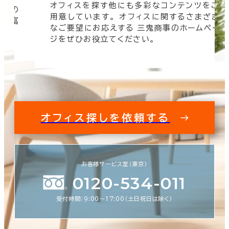
オフィスを探す他にも多彩なコンテンツをご
信頼の
用意しています。 オフィスに関するさまざま
 豊富
なご要望にお応えする 三鬼商事のホームペー
す。
ジをぜひお役立てください。
オフィス探しを依頼する
お客様サービス室（東京）
0120-534-011
受付時間：9:00〜17:00（土日祝日は除く）