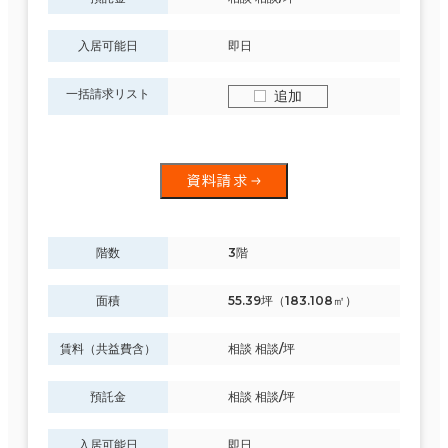
入居可能日
即日
一括請求リスト
追加
資料請求
階数
3階
面積
55.39坪（183.108㎡）
賃料（共益費含）
相談 相談/坪
預託金
相談 相談/坪
入居可能日
即日