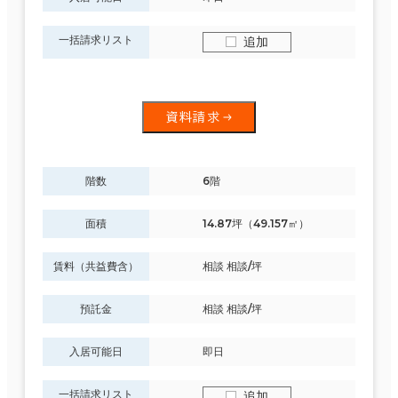
一括請求リスト
追加
資料請求
階数
6階
面積
14.87坪（49.157㎡）
賃料（共益費含）
相談 相談/坪
預託金
相談 相談/坪
入居可能日
即日
一括請求リスト
追加