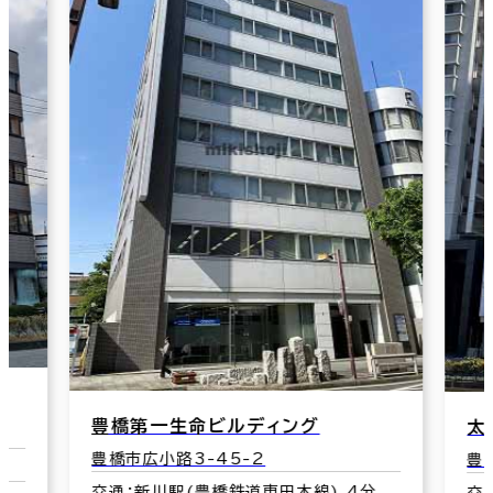
ディング
太陽生命豊橋ビル
-2
豊橋市駅前大通3-53
道東田本線) 4分