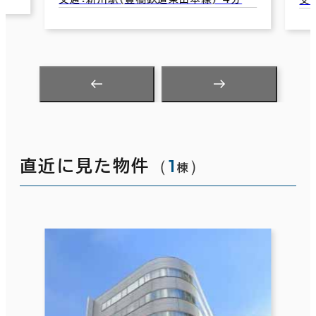
交通：新川駅(豊橋鉄道東田本線) 3
（
1
）
直近に見た物件
棟