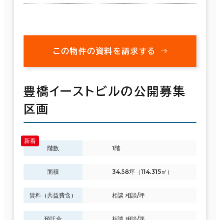
この物件の資料を請求する
豊橋イーストビルの公開募集
区画
階数
1階
面積
34.58坪（114.315㎡）
賃料（共益費含）
相談 相談/坪
預託金
相談 相談/坪