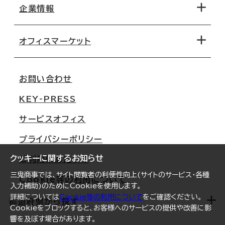
地図から探す
企業情報
オフィス探しのためのチェックポイント
路線・駅から探す
移転コストシミュレーション
オフィスマーケット
会社概要
移転スケジュール
支店情報
オフィス移転Q&A
お問い合わせ
東京
三鬼商事が選ばれる理由
KEY-PRESS
大阪
一般事業主行動計画
サービスオフィス
名古屋
採用情報
プライバシーポリシー
札幌
ご契約者様の声
クッキーに関するお知らせ
ご利用にあたって
仙台
三鬼商事では、サイト閲覧者の利便性向上(サイトのサービス・各種
Cookie等の利用について
横浜
入力補助)のためにCookieを使用します。
詳細については
Cookie等の利用について
をご確認ください。
福岡
都道府県から探す
Cookieをブロックすると、お客様へのサービスの提供や改善に影
響を及ぼす場合があります。
オフィスリポート