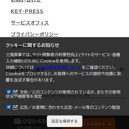
東京
三鬼商事が選ばれる理由
KEY-PRESS
大阪
一般事業主行動計画
サービスオフィス
名古屋
採用情報
プライバシーポリシー
札幌
ご契約者様の声
クッキーに関するお知らせ
ご利用にあたって
仙台
三鬼商事では、サイト閲覧者の利便性向上(サイトのサービス・各種
Cookie等の利用について
横浜
入力補助)のためにCookieを使用します。
詳細については
Cookie等の利用について
をご確認ください。
福岡
都道府県から探す
Cookieをブロックすると、お客様へのサービスの提供や改善に影
響を及ぼす場合があります。
オフィスリポート
ログイン
分析／どのコンテンツが使用されているか、またその使用
北海道
Copyright Miki Shoji Co.,ltd
状況や頻度等を測定
まとめて資料請求
青森県
広告／お客様に合わせた広告・メール等のコンテンツ配信
岩手県
0120-534-011
設定を保存する
オフィス探しを依頼する
受付時間：9:00〜17:00
宮城県