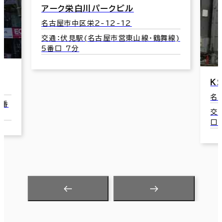
コ
線)
名
交
8
ＫＳイセヤビル
名古屋市中区栄3-21-23
交通：矢場町駅(名古屋市営名城線) EV
口 8分