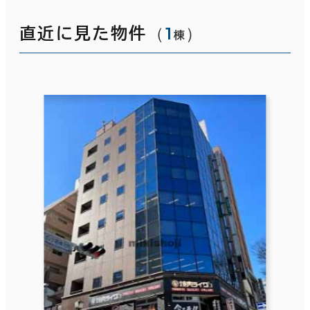
（
1
）
直近に見た物件
棟