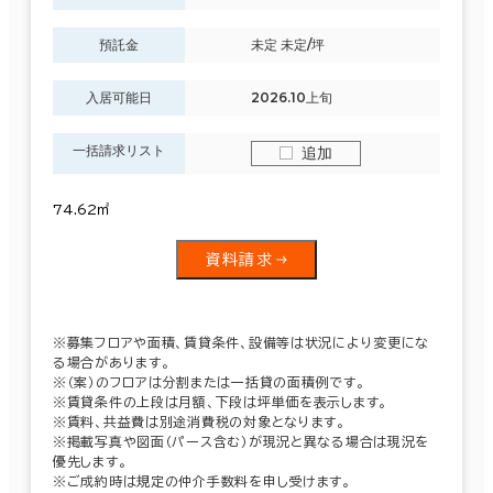
預託金
未定 未定/坪
入居可能日
2026.10上旬
一括請求リスト
追加
74.62㎡
資料請求
※募集フロアや面積、賃貸条件、設備等は状況により変更にな
る場合があります。
※（案）のフロアは分割または一括貸の面積例です。
※賃貸条件の上段は月額、下段は坪単価を表示します。
※賃料、共益費は別途消費税の対象となります。
※掲載写真や図面（パース含む）が現況と異なる場合は現況を
優先します。
※ご成約時は規定の仲介手数料を申し受けます。