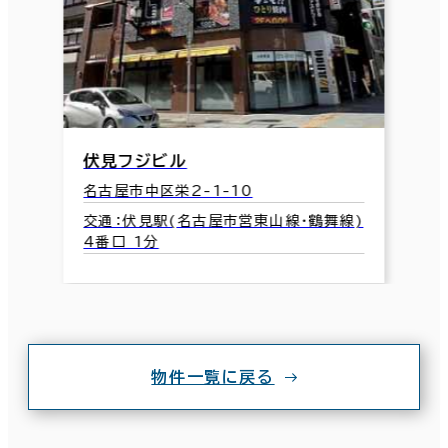
伏見フジビル
名古屋市中区栄2-1-10
交通：伏見駅(名古屋市営東山線･鶴舞線)
4番口 1分
物件一覧に戻る