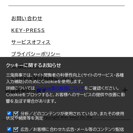
会社概要
移転スケジュール
支店情報
オフィス移転Q&A
お問い合わせ
東京
三鬼商事が選ばれる理由
KEY-PRESS
大阪
一般事業主行動計画
サービスオフィス
名古屋
採用情報
プライバシーポリシー
札幌
ご契約者様の声
クッキーに関するお知らせ
ご利用にあたって
仙台
三鬼商事では、サイト閲覧者の利便性向上(サイトのサービス・各種
Cookie等の利用について
横浜
入力補助)のためにCookieを使用します。
詳細については
Cookie等の利用について
をご確認ください。
福岡
都道府県から探す
Cookieをブロックすると、お客様へのサービスの提供や改善に影
響を及ぼす場合があります。
オフィスリポート
ログイン
分析／どのコンテンツが使用されているか、またその使用
北海道
Copyright Miki Shoji Co.,ltd
状況や頻度等を測定
まとめて資料請求
青森県
広告／お客様に合わせた広告・メール等のコンテンツ配信