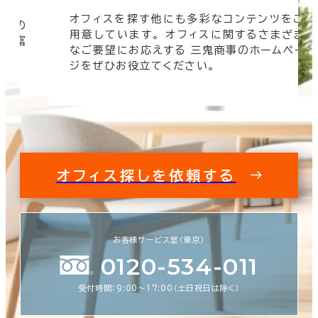
オフィスを探す他にも多彩なコンテンツをご
信頼の
用意しています。 オフィスに関するさまざま
 豊富
なご要望にお応えする 三鬼商事のホームペー
す。
ジをぜひお役立てください。
オフィス探しを依頼する
お客様サービス室（東京）
0120-534-011
受付時間：9:00〜17:00（土日祝日は除く）