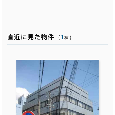
（
1
）
直近に見た物件
棟