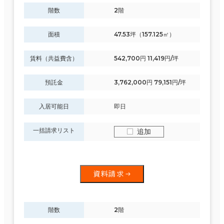
階数
2階
面積
47.53坪（157.125㎡）
賃料（共益費含）
542,700円 11,419円/坪
預託金
3,762,000円 79,151円/坪
入居可能日
即日
一括請求リスト
追加
資料請求
階数
2階