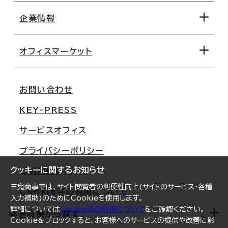
地図から探す
企業情報
オフィス探しのためのチェックポイント
路線・駅から探す
移転コストシミュレーション
オフィスマーケット
会社概要
移転スケジュール
支店情報
オフィス移転Q&A
お問い合わせ
東京
三鬼商事が選ばれる理由
KEY-PRESS
大阪
一般事業主行動計画
サービスオフィス
名古屋
採用情報
プライバシーポリシー
札幌
ご契約者様の声
クッキーに関するお知らせ
ご利用にあたって
仙台
三鬼商事では、サイト閲覧者の利便性向上(サイトのサービス・各種
Cookie等の利用について
横浜
入力補助)のためにCookieを使用します。
詳細については
Cookie等の利用について
をご確認ください。
福岡
都道府県から探す
Cookieをブロックすると、お客様へのサービスの提供や改善に影