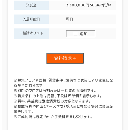
預託金
3,300,000円 50,887円/坪
入居可能日
即日
一括請求リスト
追加
資料請求
※募集フロアや面積、賃貸条件、設備等は状況により変更にな
る場合があります。
※（案）のフロアは分割または一括貸の面積例です。
※賃貸条件の上段は月額、下段は坪単価を表示します。
※賃料、共益費は別途消費税の対象となります。
※掲載写真や図面（パース含む）が現況と異なる場合は現況を
優先します。
※ご成約時は規定の仲介手数料を申し受けます。