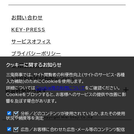
会社概要
移転スケジュール
支店情報
オフィス移転Q&A
お問い合わせ
東京
三鬼商事が選ばれる理由
KEY-PRESS
大阪
一般事業主行動計画
サービスオフィス
名古屋
採用情報
プライバシーポリシー
札幌
ご契約者様の声
クッキーに関するお知らせ
ご利用にあたって
仙台
三鬼商事では、サイト閲覧者の利便性向上(サイトのサービス・各種
Cookie等の利用について
横浜
入力補助)のためにCookieを使用します。
詳細については
Cookie等の利用について
をご確認ください。
福岡
都道府県から探す
Cookieをブロックすると、お客様へのサービスの提供や改善に影
響を及ぼす場合があります。
オフィスリポート
ログイン
分析／どのコンテンツが使用されているか、またその使用
北海道
Copyright Miki Shoji Co.,ltd
状況や頻度等を測定
まとめて資料請求
青森県
広告／お客様に合わせた広告・メール等のコンテンツ配信