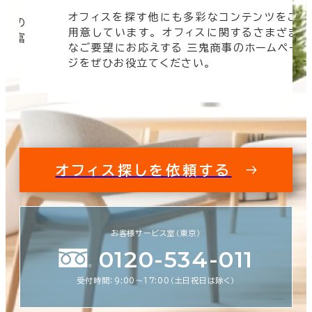
オフィスを探す他にも多彩なコンテンツをご
信頼の
用意しています。 オフィスに関するさまざま
 豊富
なご要望にお応えする 三鬼商事のホームペー
す。
ジをぜひお役立てください。
オフィス探しを依頼する
お客様サービス室（東京）
0120-534-011
受付時間：9:00〜17:00（土日祝日は除く）