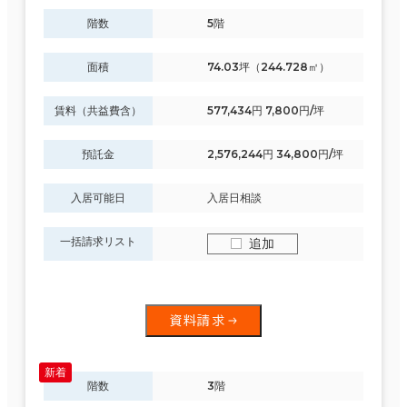
階数
5階
面積
74.03坪（244.728㎡）
賃料（共益費含）
577,434円 7,800円/坪
預託金
2,576,244円 34,800円/坪
入居可能日
入居日相談
一括請求リスト
追加
資料請求
階数
3階