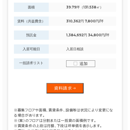
面積
39.79坪（131.538㎡）
賃料（共益費含）
310,362円 7,800円/坪
預託金
1,384,692円 34,800円/坪
入居可能日
入居日相談
一括請求リスト
追加
資料請求
※募集フロアや面積、賃貸条件、設備等は状況により変更にな
る場合があります。
※（案）のフロアは分割または一括貸の面積例です。
※賃貸条件の上段は月額、下段は坪単価を表示します。