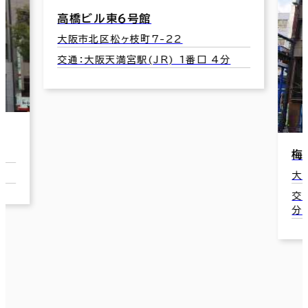
高橋ビル東６号館
大阪市北区松ヶ枝町7-22
交通：大阪天満宮駅(JR) 1番口 4分
梅
大
交
分