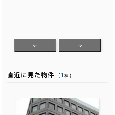
（
1
）
直近に見た物件
棟