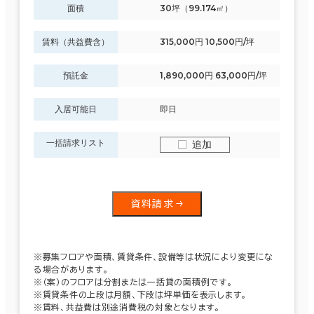
面積
30坪（99.174㎡）
賃料（共益費含）
315,000円 10,500円/坪
預託金
1,890,000円 63,000円/坪
入居可能日
即日
一括請求リスト
追加
資料請求
※募集フロアや面積、賃貸条件、設備等は状況により変更にな
る場合があります。
※（案）のフロアは分割または一括貸の面積例です。
※賃貸条件の上段は月額、下段は坪単価を表示します。
※賃料、共益費は別途消費税の対象となります。