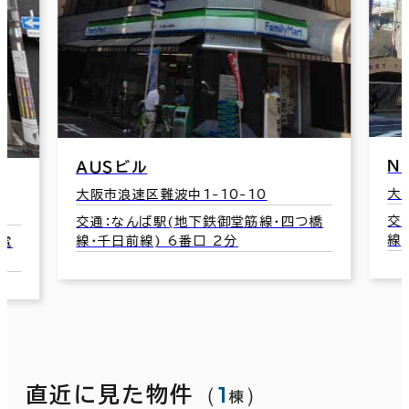
尼
ＮＩＣビル（ニックビル）
大
大阪市浪速区大国1-2-21
交
交通：大国町駅(地下鉄御堂筋線･四つ橋
橋
線)
線) 5番口 2分
（
1
）
直近に見た物件
棟