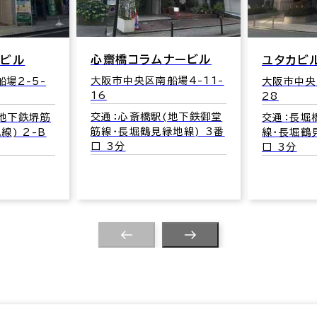
ナービル
渕上ビル
ユタカビル
場4-11-
大阪市中央
大阪市中央区南船場2-6-
28
交通：心斎
(地下鉄御堂
筋線･長堀
交通：長堀橋駅(地下鉄堺筋
地線) 3番
口 4分
線･長堀鶴見緑地線) 2-B
口 3分