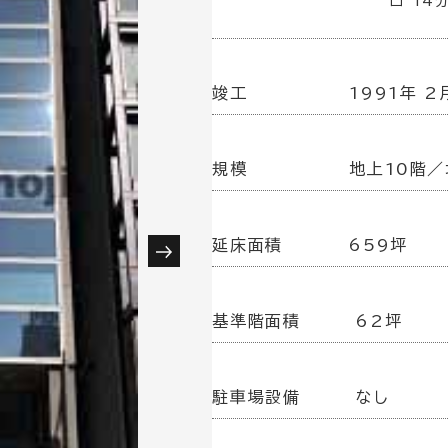
口 14
竣工
1991年 2
規模
地上10階／
延床面積
659坪
基準階面積
62坪
駐車場設備
なし