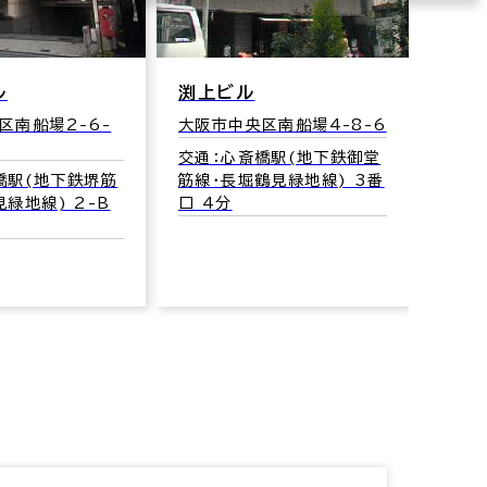
南船場ＤＳビル
大阪市中央区南船場3-6-
区南船場4-8-6
3
橋駅(地下鉄御堂
交通：心斎橋駅(地下鉄御堂
鶴見緑地線) 3番
筋線･長堀鶴見緑地線) 1番
口 4分