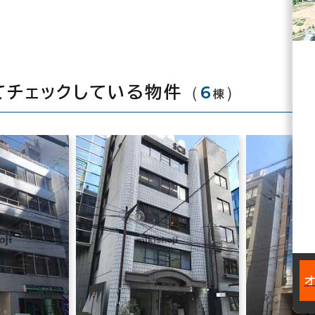
（
6
）
てチェックしている物件
棟