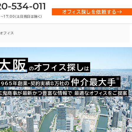
20-534-011
オフィス探しを依頼する
0〜17:00（土日祝日は除く）
オフィス
大阪
オフィス探し
の
は
009-03493
お問い合わせ番号：
※
仲介最大手
1965年創業・契約実績8万社の
三鬼商事が最新かつ豊富な情報で
最適なオフィスをご提案
た。