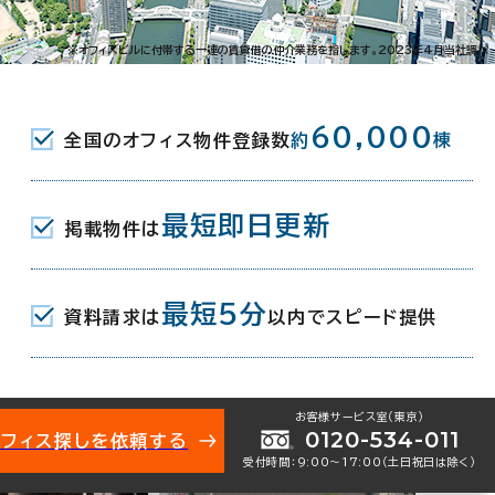
※オフィスビルに付帯する一連の賃貸借の仲介業務を指します。2023年4月当社調べ
60,000
全国のオフィス物件登録数
約
棟
最短即日更新
掲載物件は
最短5分
資料請求は
以内でスピード提供
お客様サービス室（東京）
0120-534-011
オフィス探しを依頼する
受付時間：9:00〜17:00（土日祝日は除く）