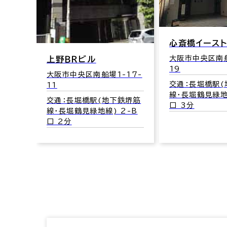
心齋橋コラム
心斎橋イーストビル
大阪市中央区南船
大阪市中央区南船場2-5-
16
19
17-
交通：心斎橋駅
交通：長堀橋駅(地下鉄堺筋
筋線･長堀鶴見緑
線･長堀鶴見緑地線) 2-B
鉄堺筋
口 3分
口 3分
2-B