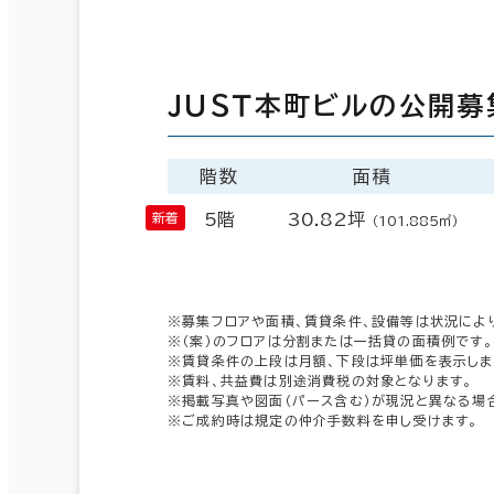
ＪＵＳＴ本町ビルの公開募
階数
面積
5階
30.82坪
（101.885㎡）
※募集フロアや面積、賃貸条件、設備等は状況によ
※（案）のフロアは分割または一括貸の面積例です。
※賃貸条件の上段は月額、下段は坪単価を表示しま
※賃料、共益費は別途消費税の対象となります。
※掲載写真や図面（パース含む）が現況と異なる場
※ご成約時は規定の仲介手数料を申し受けます。