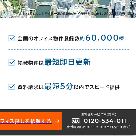
安土町3-2-4
※オフィスビルに付帯する一連の賃貸借の仲介業務を指します。2023年4月当社調べ
地下鉄御堂筋線･四つ橋線･中央線) 1番口
60,000
全国のオフィス物件登録数
約
棟
町駅(地下鉄堺筋線･中央線) 17番口
最短即日更新
掲載物件は
駅(地下鉄御堂筋線/京阪本線) 13番口
最短5分
資料請求は
以内でスピード提供
月
お客様サービス室（東京）
0120-534-011
オフィス探しを依頼する
受付時間：9:00〜17:00（土日祝日は除く）