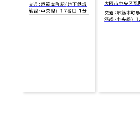
大阪市中央区瓦町1-4-8
大阪市中央区南
地下鉄堺
12
口 1分
交通：堺筋本町駅(地下鉄堺
筋線･中央線) 12番口 5分
交通：本町駅(
線･四つ橋線･中
口 3分