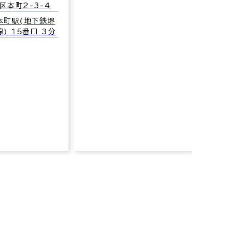
南本
大阪市中央区久太郎町1-
2-7
大阪
2-1
交通：堺筋本町駅(地下鉄堺
筋線･中央線) 3番口 4分
交通
線･
番口