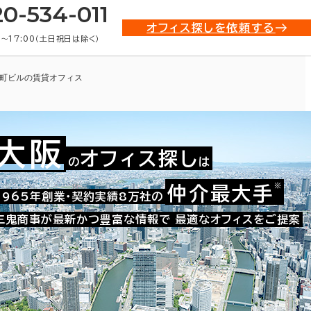
20-534-011
オフィス探しを依頼する
0〜17:00（土日祝日は除く）
町ビルの賃貸オフィス
大阪
オフィス探し
の
は
※
仲介最大手
009-03553
1965年創業・契約実績8万社の
お問い合わせ番号：
三鬼商事が最新かつ豊富な情報で
最適なオフィスをご提案