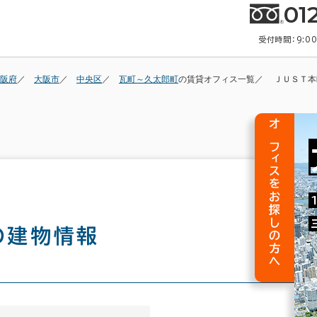
01
受付時間：9:0
阪府
大阪市
中央区
瓦町～久太郎町
の賃貸オフィス一覧
ＪＵＳＴ本
オフィスをお探しの方へ
の建物情報