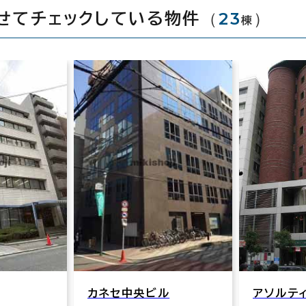
（
23
）
せてチェックしている物件
棟
南星瓦町
大阪市中央
交通：本
線･四つ橋
ル
アソルティ本町
口 5分