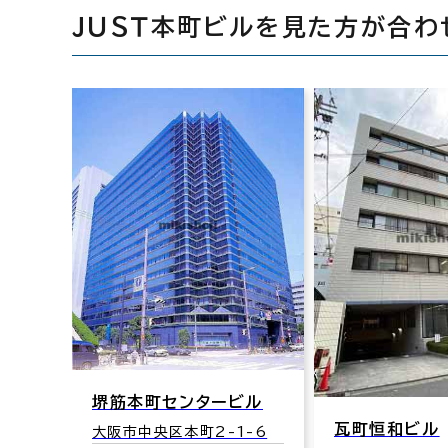
ＪＵＳＴ本町ビルを見た方が合わ
ビル
瓦町恒和ビル
カネセ中央ビ
1-6