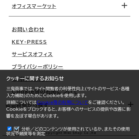
移転コストシミュレーション
オフィスマーケット
会社概要
移転スケジュール
支店情報
オフィス移転Q&A
お問い合わせ
東京
三鬼商事が選ばれる理由
KEY-PRESS
大阪
一般事業主行動計画
サービスオフィス
名古屋
採用情報
プライバシーポリシー
札幌
ご契約者様の声
クッキーに関するお知らせ
ご利用にあたって
仙台
三鬼商事では、サイト閲覧者の利便性向上(サイトのサービス・各種
Cookie等の利用について
横浜
入力補助)のためにCookieを使用します。
詳細については
Cookie等の利用について
をご確認ください。
福岡
都道府県から探す
Cookieをブロックすると、お客様へのサービスの提供や改善に影
響を及ぼす場合があります。
オフィスリポート
ログイン
分析／どのコンテンツが使用されているか、またその使用
北海道
Copyright Miki Shoji Co.,ltd
状況や頻度等を測定