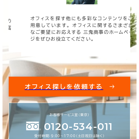
オフィスを探す他にも多彩なコンテンツをご
信頼の
用意しています。 オフィスに関するさまざま
 豊富
なご要望にお応えする 三鬼商事のホームペー
す。
ジをぜひお役立てください。
オフィス探しを依頼する
お客様サービス室（東京）
0120-534-011
受付時間：9:00〜17:00（土日祝日は除く）