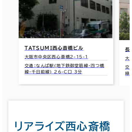
ＴＡＴＳＵＭＩ西心斎橋ビル
長
大阪市中央区西心斎橋2-15-1
大
交通：なんば駅(地下鉄御堂筋線･四つ橋
交
線･千日前線) 26-C口 3分
緑
リアライズ西心斎橋