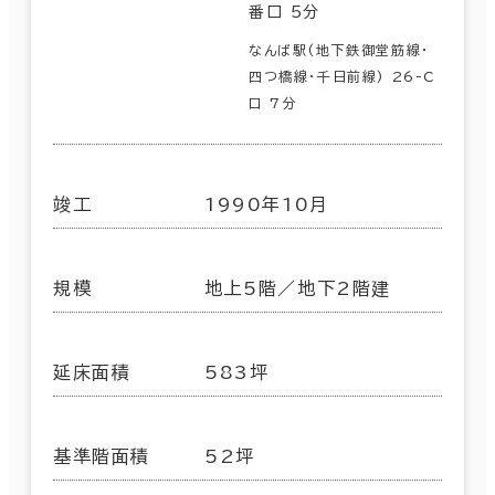
番口 5分
なんば駅(地下鉄御堂筋線･
四つ橋線･千日前線) 26-C
口 7分
竣工
1990年10月
規模
地上5階／地下2階建
延床面積
583坪
基準階面積
52坪