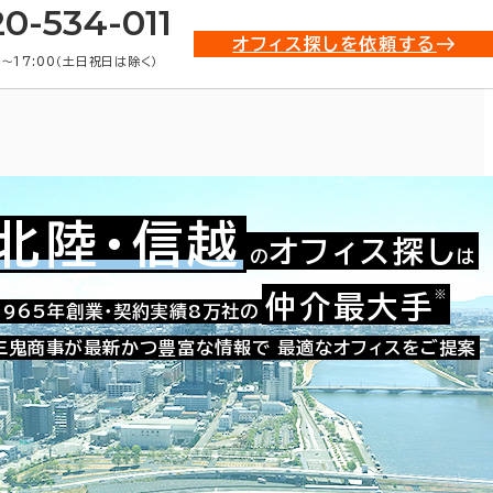
20-534-011
オフィス探しを依頼する
0〜17:00（土日祝日は除く）
北陸・信越
オフィス探し
の
は
※
仲介最大手
009-06375
1965年創業・契約実績8万社の
お問い合わせ番号：
三鬼商事が最新かつ豊富な情報で
最適なオフィスをご提案