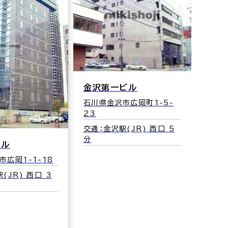
金沢第一ビル
石川県金沢市広岡町1-5-
23
交通：金沢駅(JR) 西口 5
分
ＷＡ
ビル
石川県
市広岡1-1-18
交通：
(JR) 西口 3