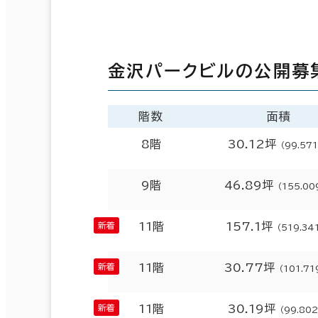
金沢パークビルの公開募
階数
面積
8階
30.12坪
（99.57
9階
46.89坪
（155.00
11階
157.1坪
（519.34
11階
30.77坪
（101.71
11階
30.19坪
（99.80