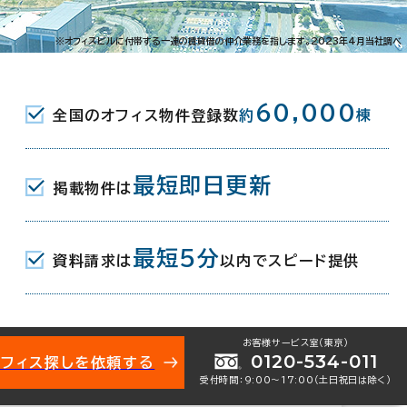
広岡3-1-1
※オフィスビルに付帯する一連の賃貸借の仲介業務を指します。2023年4月当社調べ
JR) 西口 3分
60,000
全国のオフィス物件登録数
約
棟
(ＩＲいしかわ鉄道線) 西口 3分
沢駅(北陸鉄道浅野川線) A-5口 4分
最短即日更新
掲載物件は
月
最短5分
資料請求は
以内でスピード提供
／地下2階建
お客様サービス室（東京）
0120-534-011
オフィス探しを依頼する
受付時間：9:00〜17:00（土日祝日は除く）