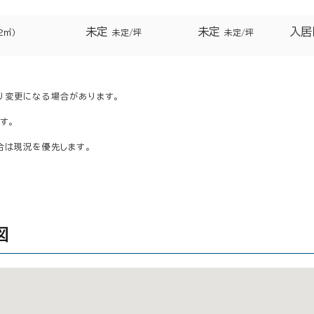
未定
未定
入居
2㎡）
未定/坪
未定/坪
り変更になる場合があります。
す。
合は現況を優先します。
図