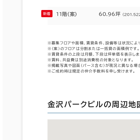
11階(案)
60.96坪
（201.52
※募集フロアや面積、賃貸条件、設備等は状況によ
※（案）のフロアは分割または一括貸の面積例です。
※賃貸条件の上段は月額、下段は坪単価を表示しま
※賃料、共益費は別途消費税の対象となります。
※掲載写真や図面（パース含む）が現況と異なる場
※ご成約時は規定の仲介手数料を申し受けます。
金沢パークビルの周辺地