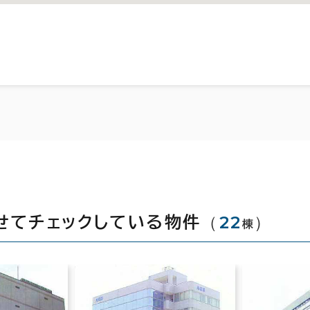
（
22
）
せてチェックしている物件
棟