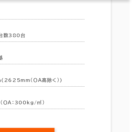
台数380台
基
m(2625mm（ＯＡ高除く）)
（ＯＡ：300kg/㎡）