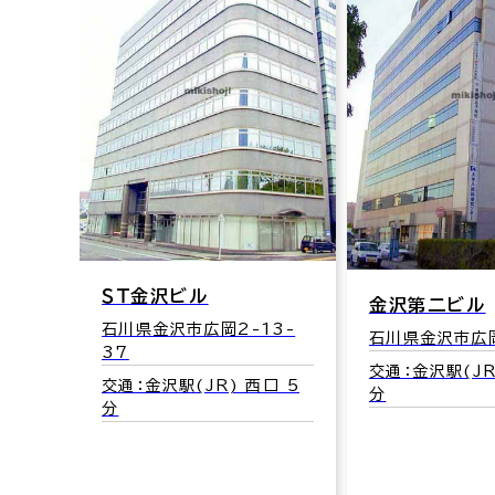
ＳＴ金沢ビル
金沢第二ビル
石川県金沢市広岡2-13-
石川県金沢市広岡
0-1
37
交通：金沢駅(JR
道石川
交通：金沢駅(JR) 西口 5
分
分