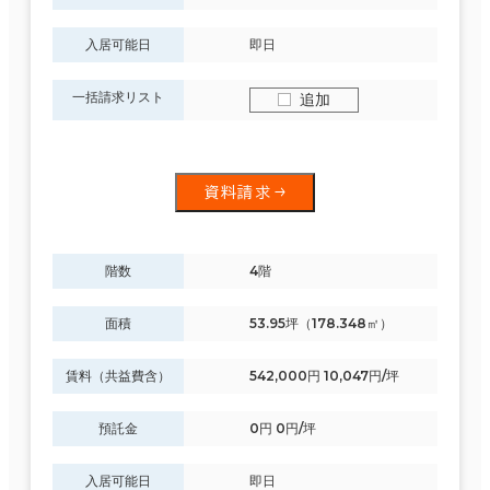
入居可能日
即日
一括請求リスト
追加
資料請求
階数
4階
面積
53.95坪（178.348㎡）
賃料（共益費含）
542,000円 10,047円/坪
預託金
0円 0円/坪
入居可能日
即日