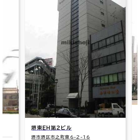
グ
堺
堺東ＥＨ第２ビル
交
堺市堺区市之町東6-2-16