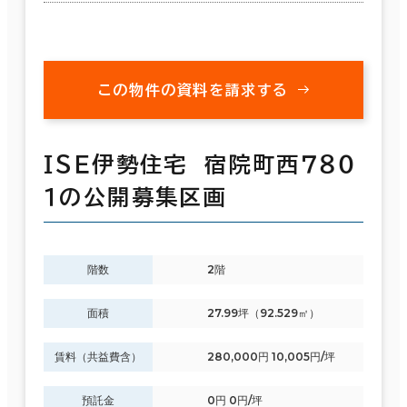
この物件の資料を請求する
ＩＳＥ伊勢住宅 宿院町西７８０
１の公開募集区画
階数
2階
面積
27.99坪（92.529㎡）
賃料（共益費含）
280,000円 10,005円/坪
預託金
0円 0円/坪