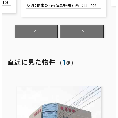
1分
交通：堺東駅(南海高野線) 西出口 7分
（
1
）
直近に見た物件
棟