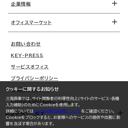
地図から探す
企業情報
オフィス探しのためのチェックポイント
路線・駅から探す
移転コストシミュレーション
オフィスマーケット
会社概要
移転スケジュール
支店情報
オフィス移転Q&A
お問い合わせ
東京
三鬼商事が選ばれる理由
KEY-PRESS
大阪
一般事業主行動計画
サービスオフィス
名古屋
採用情報
プライバシーポリシー
札幌
ご契約者様の声
クッキーに関するお知らせ
ご利用にあたって
仙台
三鬼商事では、サイト閲覧者の利便性向上(サイトのサービス・各種
Cookie等の利用について
横浜
入力補助)のためにCookieを使用します。
詳細については
Cookie等の利用について
をご確認ください。
福岡
都道府県から探す
Cookieをブロックすると、お客様へのサービスの提供や改善に影
響を及ぼす場合があります。
オフィスリポート