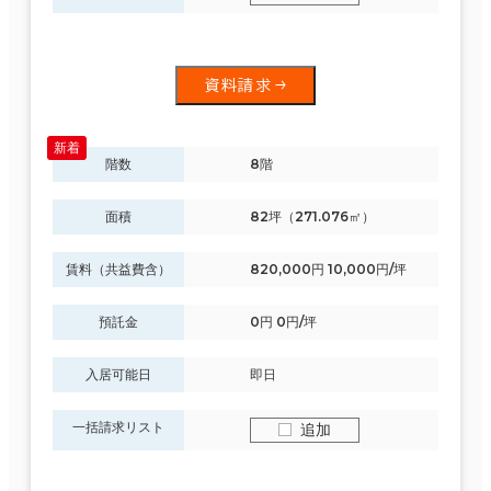
資料請求
階数
8階
面積
82坪（271.076㎡）
賃料（共益費含）
820,000円 10,000円/坪
預託金
0円 0円/坪
入居可能日
即日
一括請求リスト
追加