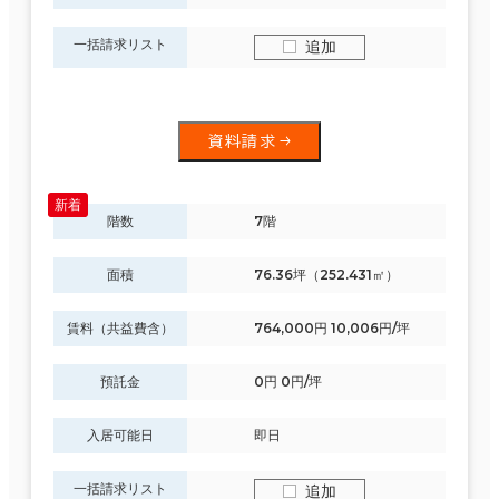
一括請求リスト
追加
資料請求
階数
7階
面積
76.36坪（252.431㎡）
賃料（共益費含）
764,000円 10,006円/坪
預託金
0円 0円/坪
入居可能日
即日
一括請求リスト
追加