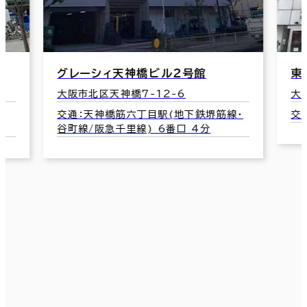
グレーシィ天神橋ビル２号館
東
大阪市北区天神橋7-12-6
大
)
交通：天神橋筋六丁目駅(地下鉄堺筋線･
交
谷町線/阪急千里線) 6番口 4分