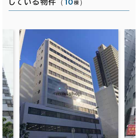
（
10
）
している物件
棟