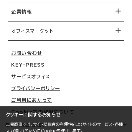
地図から探す
企業情報
オフィス探しのためのチェックポイント
路線・駅から探す
移転コストシミュレーション
オフィスマーケット
会社概要
移転スケジュール
支店情報
オフィス移転Q&A
お問い合わせ
東京
三鬼商事が選ばれる理由
KEY-PRESS
大阪
一般事業主行動計画
サービスオフィス
名古屋
採用情報
プライバシーポリシー
札幌
ご契約者様の声
ご利用にあたって
仙台
Cookie等の利用について
横浜
クッキーに関するお知らせ
福岡
三鬼商事では、サイト閲覧者の利便性向上(サイトのサービス・各種
都道府県から探す
入力補助)のためにCookieを使用します。