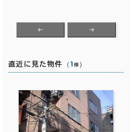
（
1
）
直近に見た物件
棟