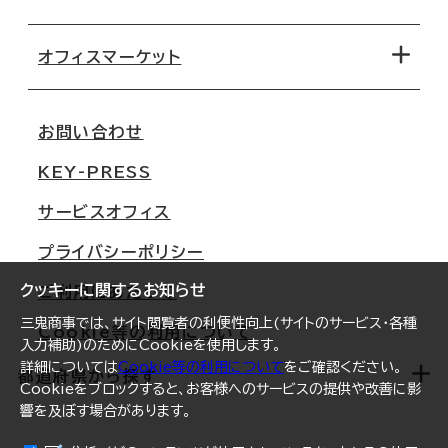
オフィス探しのためのチェックポイント
路線・駅から探す
移転コストシミュレーション
オフィスマーケット
会社概要
移転スケジュール
支店情報
オフィス移転Q&A
お問い合わせ
東京
三鬼商事が選ばれる理由
KEY-PRESS
大阪
一般事業主行動計画
サービスオフィス
名古屋
採用情報
プライバシーポリシー
札幌
ご契約者様の声
クッキーに関するお知らせ
ご利用にあたって
仙台
三鬼商事では、サイト閲覧者の利便性向上(サイトのサービス・各種
Cookie等の利用について
横浜
入力補助)のためにCookieを使用します。
詳細については
Cookie等の利用について
をご確認ください。
福岡
都道府県から探す
Cookieをブロックすると、お客様へのサービスの提供や改善に影
響を及ぼす場合があります。
オフィスリポート