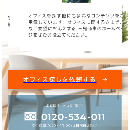
オフィスを探す他にも多彩なコンテンツをご
信頼の
用意しています。 オフィスに関するさまざま
 豊富
なご要望にお応えする 三鬼商事のホームペー
す。
ジをぜひお役立てください。
オフィス探しを依頼する
お客様サービス室（東京）
0120-534-011
受付時間：9:00〜17:00（土日祝日は除く）