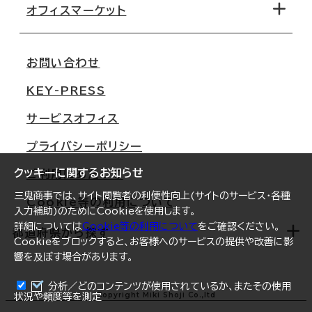
移転コストシミュレーション
オフィスマーケット
会社概要
移転スケジュール
支店情報
オフィス移転Q&A
お問い合わせ
東京
三鬼商事が選ばれる理由
KEY-PRESS
大阪
一般事業主行動計画
サービスオフィス
名古屋
採用情報
プライバシーポリシー
札幌
ご契約者様の声
クッキーに関するお知らせ
ご利用にあたって
仙台
三鬼商事では、サイト閲覧者の利便性向上(サイトのサービス・各種
Cookie等の利用について
横浜
入力補助)のためにCookieを使用します。
詳細については
Cookie等の利用について
をご確認ください。
福岡
都道府県から探す
Cookieをブロックすると、お客様へのサービスの提供や改善に影
響を及ぼす場合があります。
オフィスリポート
ログイン
分析／どのコンテンツが使用されているか、またその使用
北海道
Copyright Miki Shoji Co.,ltd
状況や頻度等を測定