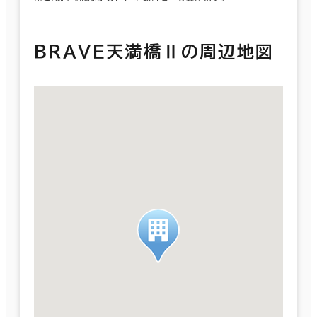
ＢＲＡＶＥ天満橋Ⅱの周辺地図