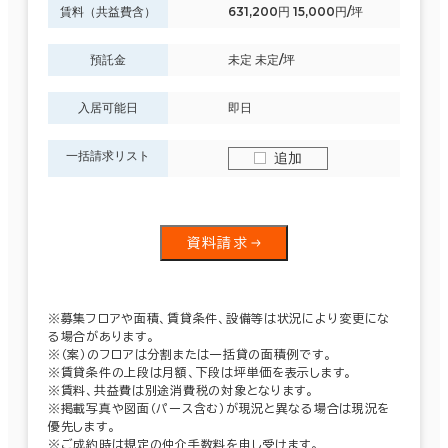
賃料（共益費含）
631,200円 15,000円/坪
預託金
未定 未定/坪
入居可能日
即日
一括請求リスト
追加
資料請求
※募集フロアや面積、賃貸条件、設備等は状況により変更にな
る場合があります。
※（案）のフロアは分割または一括貸の面積例です。
※賃貸条件の上段は月額、下段は坪単価を表示します。
※賃料、共益費は別途消費税の対象となります。
※掲載写真や図面（パース含む）が現況と異なる場合は現況を
優先します。
※ご成約時は規定の仲介手数料を申し受けます。