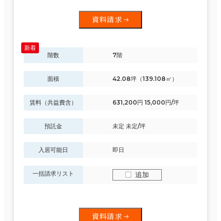
資料請求
階数
7階
面積
42.08坪（139.108㎡）
賃料（共益費含）
631,200円 15,000円/坪
預託金
未定 未定/坪
入居可能日
即日
一括請求リスト
追加
資料請求