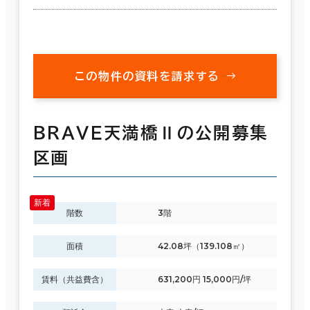
この物件の資料を請求する
ＢＲＡＶＥ天満橋Ⅱの公開募集
区画
階数
3階
面積
42.08坪（139.108㎡）
賃料（共益費含）
631,200円 15,000円/坪