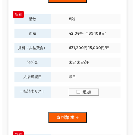
階数
8階
面積
42.08坪（139.108㎡）
賃料（共益費含）
631,200円 15,000円/坪
預託金
未定 未定/坪
入居可能日
即日
一括請求リスト
追加
資料請求