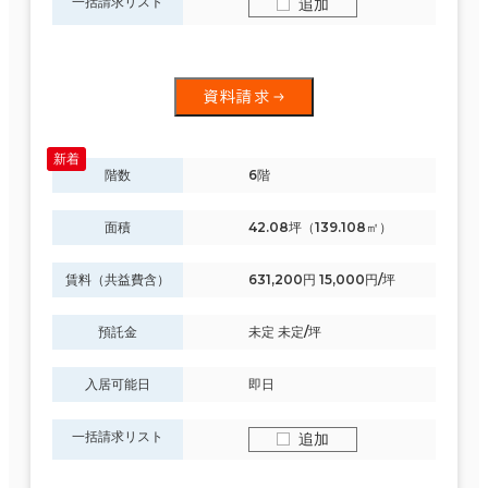
一括請求リスト
追加
資料請求
階数
6階
面積
42.08坪（139.108㎡）
賃料（共益費含）
631,200円 15,000円/坪
預託金
未定 未定/坪
入居可能日
即日
一括請求リスト
追加