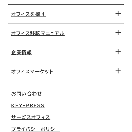
オフィスを探す
オフィス移転マニュアル
エリアから探す
地図から探す
企業情報
オフィス探しのためのチェックポイント
路線・駅から探す
移転コストシミュレーション
オフィスマーケット
会社概要
移転スケジュール
支店情報
オフィス移転Q&A
お問い合わせ
東京
三鬼商事が選ばれる理由
KEY-PRESS
大阪
一般事業主行動計画
サービスオフィス
名古屋
採用情報
プライバシーポリシー
札幌