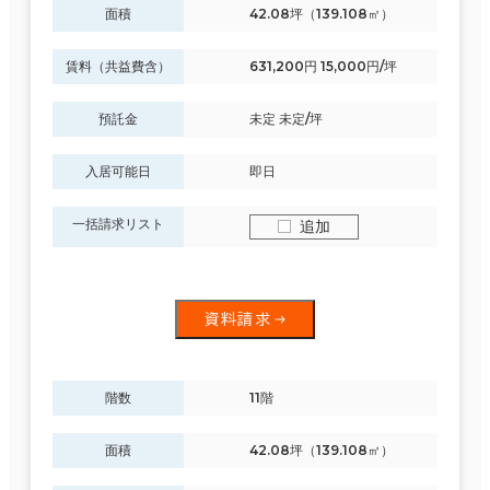
面積
42.08坪（139.108㎡）
賃料（共益費含）
631,200円 15,000円/坪
預託金
未定 未定/坪
入居可能日
即日
一括請求リスト
追加
資料請求
階数
11階
面積
42.08坪（139.108㎡）