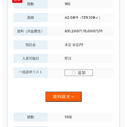
階数
9階
面積
42.08坪（139.108㎡）
賃料（共益費含）
631,200円 15,000円/坪
預託金
未定 未定/坪
入居可能日
即日
一括請求リスト
追加
資料請求
階数
10階