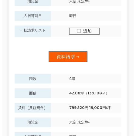
預託金
未定 未定/坪
入居可能日
即日
一括請求リスト
追加
資料請求
階数
4階
面積
42.08坪（139.108㎡）
賃料（共益費含）
799,520円 19,000円/坪
預託金
未定 未定/坪