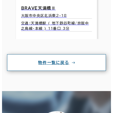
ＢＲＡＶＥ天満橋Ⅱ
大阪市中央区北浜東2-18
交通：天満橋駅 ( 地下鉄谷町線/京阪中
之島線･本線 ) 11番口 3分
物件一覧に戻る