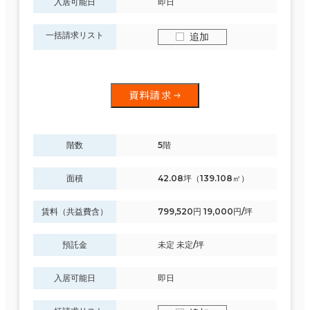
入居可能日
即日
一括請求リスト
追加
資料請求
階数
5階
面積
42.08坪（139.108㎡）
賃料（共益費含）
799,520円 19,000円/坪
預託金
未定 未定/坪
入居可能日
即日