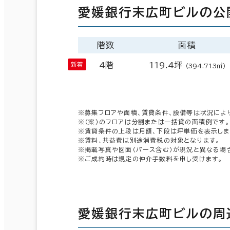
愛媛銀行末広町ビルの公
階数
面積
4階
119.4坪
（394.713㎡）
※募集フロアや面積、賃貸条件、設備等は状況によ
※（案）のフロアは分割または一括貸の面積例です。
※賃貸条件の上段は月額、下段は坪単価を表示しま
※賃料、共益費は別途消費税の対象となります。
※掲載写真や図面（パース含む）が現況と異なる場
※ご成約時は規定の仲介手数料を申し受けます。
愛媛銀行末広町ビルの周