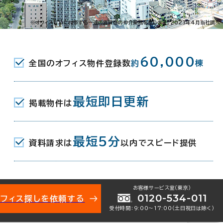
千舟町5-6-1
※オフィスビルに付帯する一連の賃貸借の仲介業務を指します。2023年4月当社調べ
前駅 ( 伊予鉄道１・２系統 ) 3分
60,000
全国のオフィス物件登録数
約
棟
前駅 ( 伊予鉄道３系統 ) 3分
前駅 ( 伊予鉄道６系統 ) 3分
最短即日更新
掲載物件は
月（リニューアル：1976年 1月）
最短5分
資料請求は
以内でスピード提供
お客様サービス室（東京）
0120-534-011
オフィス探しを依頼する
受付時間：9:00〜17:00（土日祝日は除く）