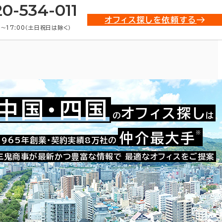
20-534-011
オフィス探しを依頼する
0〜17:00（土日祝日は除く）
中国・四国
オフィス探し
の
は
※
仲介最大手
009-45111
1965年創業・契約実績8万社の
お問い合わせ番号：
三鬼商事が最新かつ豊富な情報で
最適なオフィスをご提案