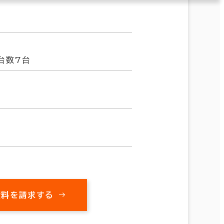
台数7台
資料を請求する