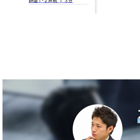
鉄道１・２系統 ) 3分