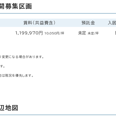
開募集区画
賃料（共益費含）
預託金
入
1,199,970円
未定
10,050円/坪
未定/坪
り変更になる場合があります。
す。
合は現況を優先します。
辺地図