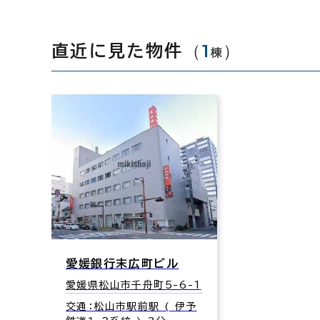
（
1
）
直近に見た物件
棟
愛媛銀行末広町ビル
愛媛県松山市千舟町5-6-1
交通：松山市駅前駅 ( 伊予