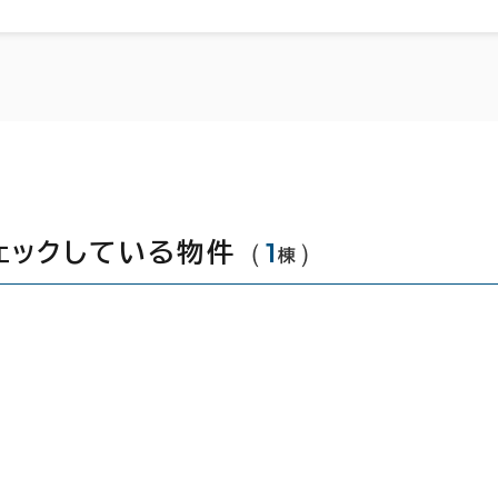
（
1
）
ェックしている物件
棟