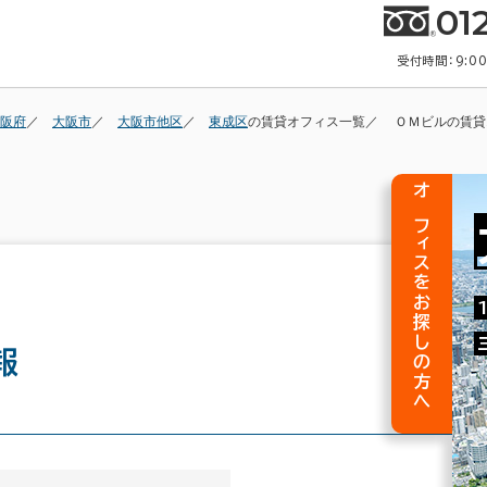
01
受付時間：9:0
阪府
大阪市
大阪市他区
東成区
の賃貸オフィス一覧
ＯＭビルの賃貸
オフィスをお探しの方へ
報