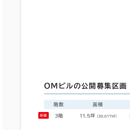
ＯＭビルの公開募集区画
階数
面積
3階
11.5坪
（38.017㎡）