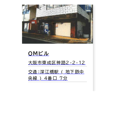
ＯＭビル
大阪市東成区神路2-2-12
交通：深江橋駅 ( 地下鉄中
央線 ) 4番口 7分