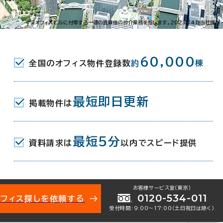
神路2-2-12
※オフィスビルに付帯する一連の賃貸借の仲介業務を指します。2023年4月当社調べ
 ( 地下鉄中央線 ) 4番口 7分
60,000
全国のオフィス物件登録数
約
棟
 ( 地下鉄千日前線 ) 3番口 12分
最短即日更新
掲載物件は
最短5分
資料請求は
以内でスピード提供
お客様サービス室（東京）
0120-534-011
オフィス探しを依頼する
受付時間：9:00〜17:00（土日祝日は除く）