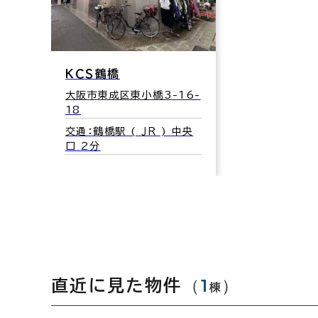
ＫＣＳ鶴橋
大阪市東成区東小橋3-16-
18
交通：鶴橋駅 ( ＪＲ ) 中央
口 2分
（
1
）
直近に見た物件
棟