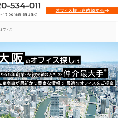
20-534-011
オフィス探しを依頼する
0〜17:00（土日祝日は除く）
オフィス
大阪
オフィス探し
の
は
※
仲介最大手
009-45196
1965年創業・契約実績8万社の
お問い合わせ番号：
三鬼商事が最新かつ豊富な情報で
最適なオフィスをご提案