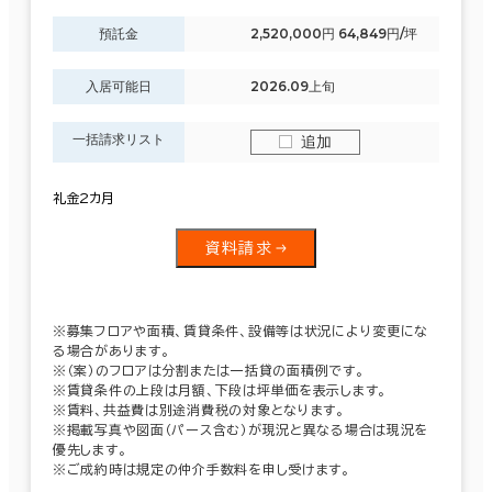
預託金
2,520,000円 64,849円/坪
入居可能日
2026.09上旬
一括請求リスト
追加
礼金2カ月
資料請求
※募集フロアや面積、賃貸条件、設備等は状況により変更にな
る場合があります。
※（案）のフロアは分割または一括貸の面積例です。
※賃貸条件の上段は月額、下段は坪単価を表示します。
※賃料、共益費は別途消費税の対象となります。
※掲載写真や図面（パース含む）が現況と異なる場合は現況を
優先します。
※ご成約時は規定の仲介手数料を申し受けます。