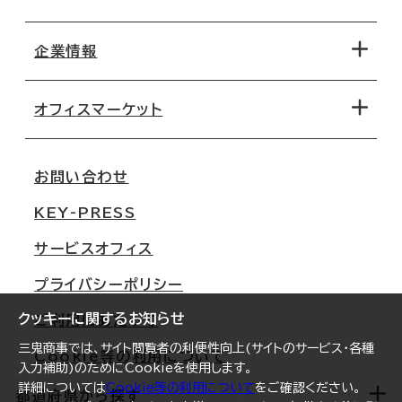
エリアから探す
地図から探す
企業情報
オフィス探しのためのチェックポイント
路線・駅から探す
移転コストシミュレーション
オフィスマーケット
会社概要
移転スケジュール
支店情報
オフィス移転Q&A
お問い合わせ
東京
三鬼商事が選ばれる理由
KEY-PRESS
大阪
一般事業主行動計画
サービスオフィス
名古屋
採用情報
プライバシーポリシー
札幌
ご契約者様の声
クッキーに関するお知らせ
ご利用にあたって
仙台
三鬼商事では、サイト閲覧者の利便性向上(サイトのサービス・各種
Cookie等の利用について
横浜
入力補助)のためにCookieを使用します。
詳細については
Cookie等の利用について
をご確認ください。
福岡
都道府県から探す