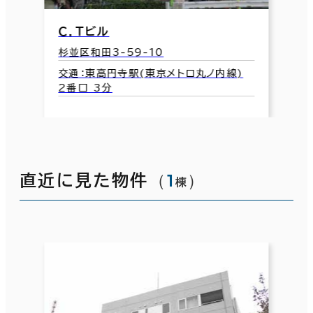
Ｃ．Ｔビル
杉並区和田3-59-10
交通：東高円寺駅(東京メトロ丸ノ内線)
2番口 3分
（
1
）
直近に見た物件
棟