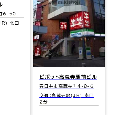
ル
6-50
R) 北口
ピボット高蔵寺駅前ビル
春日井市高蔵寺町4-8-6
交通：高蔵寺駅(JR) 南口
2分