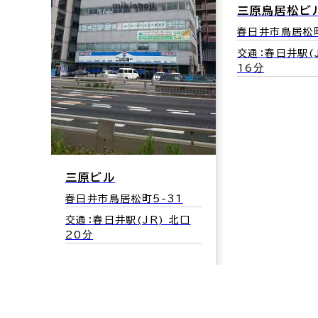
三原鳥居松ビ
春日井市鳥居松町
交通：春日井駅(J
16分
三原ビル
春日井市鳥居松町5-31
交通：春日井駅(JR) 北口
20分