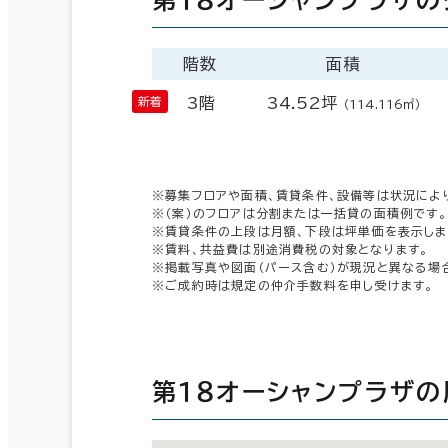
階数
面積
3階
34.52坪
（114.116㎡）
※募集フロアや面積、賃貸条件、設備等は状況によ
※（案）のフロアは分割または一括貸の面積例です。
※賃貸条件の上段は月額、下段は坪単価を表示しま
※賃料、共益費は別途消費税の対象となります。
※掲載写真や図面（パース含む）が現況と異なる場
※ご成約時は規定の仲介手数料を申し受けます。
第１８オーシャンプラザ