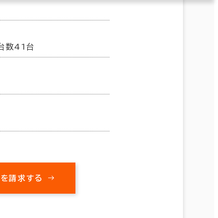
台数41台
料を請求する