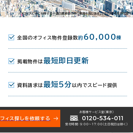
町1-61-6
※オフィスビルに付帯する一連の賃貸借の仲介業務を指します。2023年4月当社調べ
(JR) 北口 11分
60,000
全国のオフィス物件登録数
約
棟
駅(愛知環状鉄道) 北口 11分
最短即日更新
掲載物件は
月
最短5分
資料請求は
以内でスピード提供
地下1階建
お客様サービス室（東京）
0120-534-011
オフィス探しを依頼する
受付時間：9:00〜17:00（土日祝日は除く）