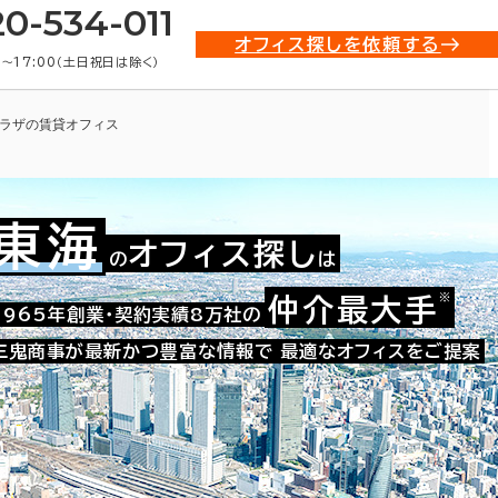
20-534-011
オフィス探しを依頼する
0〜17:00（土日祝日は除く）
ラザの賃貸オフィス
東海
オフィス探し
の
は
※
仲介最大手
008-00854
1965年創業・契約実績8万社の
お問い合わせ番号：
三鬼商事が最新かつ豊富な情報で
最適なオフィスをご提案