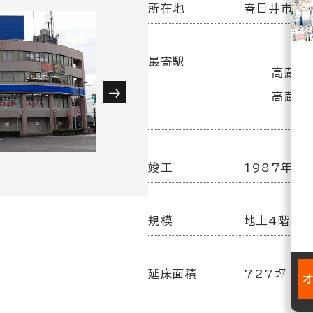
所在地
春日井市白山
最寄駅
高蔵寺駅
高蔵寺
竣工
1987年 5
規模
地上4階／
延床面積
727坪