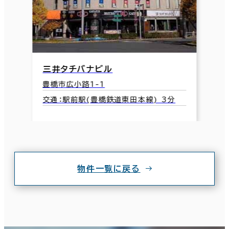
三井タチバナビル
豊橋市広小路1-1
交通：駅前駅(豊橋鉄道東田本線) 3分
物件一覧に戻る