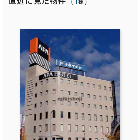
（
1
）
直近に見た物件
棟