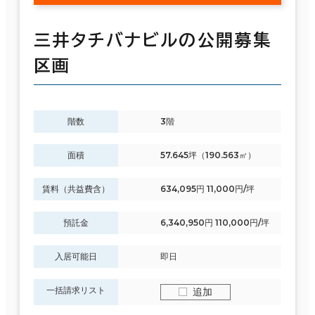
三井タチバナビルの公開募集
区画
階数
3階
面積
57.645坪（190.563㎡）
賃料（共益費含）
634,095円 11,000円/坪
預託金
6,340,950円 110,000円/坪
入居可能日
即日
一括請求リスト
追加