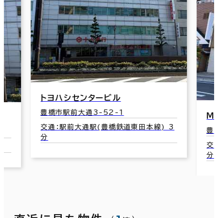
トヨハシセンタービル
豊橋市駅前大通3-52-1
Ｍ
交通：駅前大通駅(豊橋鉄道東田本線) 3
豊
分
交
分
分