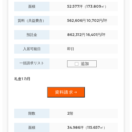
面積
52.577坪（173.809㎡）
賃料（共益費含）
562,606円 10,702円/坪
預託金
862,312円 16,401円/坪
入居可能日
即日
一括請求リスト
追加
礼金1カ月
資料請求
階数
2階
面積
34.986坪（115.657㎡）