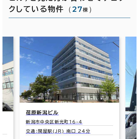
（
27
）
クしている物件
棟