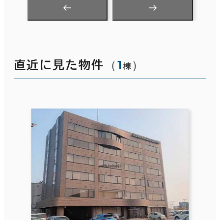
（
1
）
直近に見た物件
棟