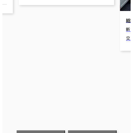
総合経営コンサルタントビル
新潟市中央区米山2-16
だ
交通：新潟駅(JR) 南口 12分
新
交