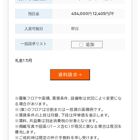
預託金
434,000円 12,405円/坪
入居可能日
即日
一括請求リスト
追加
礼金1カ月
資料請求
※募集フロアや面積、賃貸条件、設備等は状況により変更にな
る場合があります。
※（案）のフロアは分割または一括貸の面積例です。
※賃貸条件の上段は月額、下段は坪単価を表示します。
※賃料、共益費は別途消費税の対象となります。
※掲載写真や図面（パース含む）が現況と異なる場合は現況を
優先します。
※ご成約時は規定の仲介手数料を申し受けます。