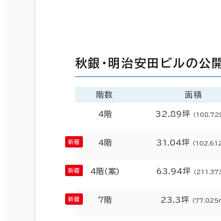
秋銀・明治安田ビルの公
階数
面積
4階
32.89坪
（108.72
4階
31.04坪
（102.61
4階(案)
63.94坪
（211.37
7階
23.3坪
（77.025