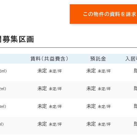
この物件の資料を請求
開募集区画
賃料（共益費含）
預託金
入居
未定
未定
8㎡）
未定/坪
未定/坪
未定
未定
2㎡）
未定/坪
未定/坪
未定
未定
3㎡）
未定/坪
未定/坪
未定
未定
㎡）
未定/坪
未定/坪