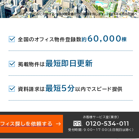
-5-6
※オフィスビルに付帯する一連の賃貸借の仲介業務を指します。2023年4月当社調べ
JR) 西口 6分
60,000
全国のオフィス物件登録数
約
棟
最短即日更新
掲載物件は
月
最短5分
資料請求は
以内でスピード提供
地下1階建
お客様サービス室（東京）
0120-534-011
オフィス探しを依頼する
受付時間：9:00〜17:00（土日祝日は除く）