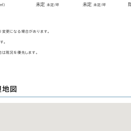
未定
未定
3㎡）
未定/坪
未定/坪
り変更になる場合があります。
す。
合は現況を優先します。
辺地図