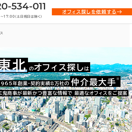
20-534-011
オフィス探しを依頼する
0〜17:00（土日祝日は除く）
ス
東北
オフィス探し
の
は
※
仲介最大手
002-07309
1965年創業・契約実績8万社の
お問い合わせ番号：
三鬼商事が最新かつ豊富な情報で
最適なオフィスをご提案