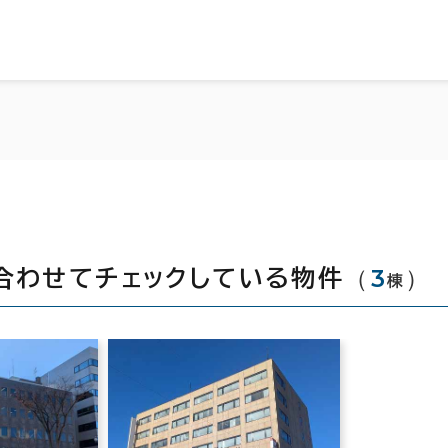
（
3
）
合わせてチェックしている物件
棟