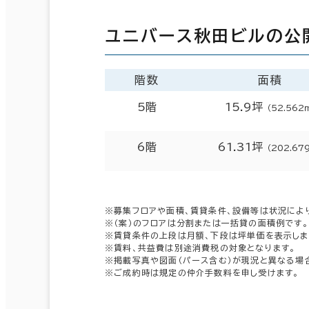
ユニバース秋田ビルの公
階数
面積
5階
15.9坪
（52.562
6階
61.31坪
（202.67
※募集フロアや面積、賃貸条件、設備等は状況によ
※（案）のフロアは分割または一括貸の面積例です。
※賃貸条件の上段は月額、下段は坪単価を表示しま
※賃料、共益費は別途消費税の対象となります。
※掲載写真や図面（パース含む）が現況と異なる場
※ご成約時は規定の仲介手数料を申し受けます。