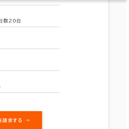
台数20台
m
を請求する