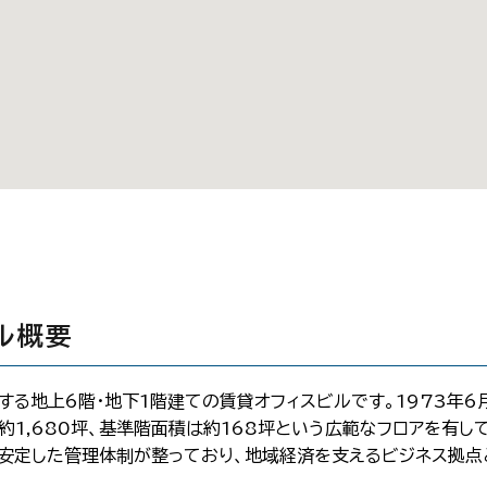
ル概要
る地上6階・地下1階建ての賃貸オフィスビルです。1973年6月
約1,680坪、基準階面積は約168坪という広範なフロアを有
安定した管理体制が整っており、地域経済を支えるビジネス拠点