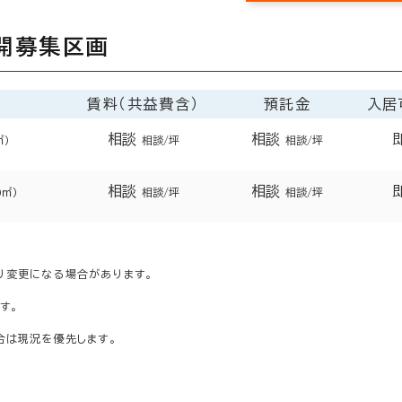
開募集区画
賃料（共益費含）
預託金
入居
相談
相談
㎡）
相談/坪
相談/坪
相談
相談
9㎡）
相談/坪
相談/坪
り変更になる場合があります。
す。
合は現況を優先します。