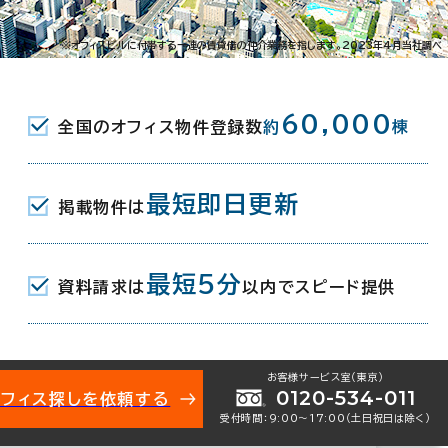
-3-15
※オフィスビルに付帯する一連の賃貸借の仲介業務を指します。2023年4月当社調べ
JR) 西口 17分
60,000
全国のオフィス物件登録数
約
棟
最短即日更新
掲載物件は
月（リニューアル：2009年）
最短5分
資料請求は
以内でスピード提供
地下1階建
お客様サービス室（東京）
0120-534-011
オフィス探しを依頼する
受付時間：9:00〜17:00（土日祝日は除く）