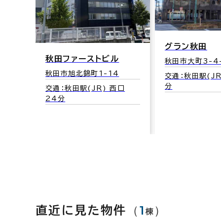
グラン秋田
秋田ファーストビル
秋田市大町3-4
秋田市旭北錦町1-14
交通：秋田駅(JR
分
交通：秋田駅(JR) 西口
24分
（
1
）
直近に見た物件
棟