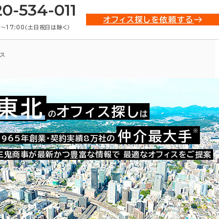
20-534-011
オフィス探しを依頼する
0〜17:00（土日祝日は除く）
ス
東北
オフィス探し
の
は
※
仲介最大手
002-07313
1965年創業・契約実績8万社の
お問い合わせ番号：
三鬼商事が最新かつ豊富な情報で
最適なオフィスをご提案