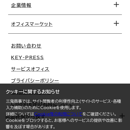
地図から探す
企業情報
オフィス探しのためのチェックポイント
路線・駅から探す
移転コストシミュレーション
オフィスマーケット
会社概要
移転スケジュール
支店情報
オフィス移転Q&A
お問い合わせ
東京
三鬼商事が選ばれる理由
KEY-PRESS
大阪
一般事業主行動計画
サービスオフィス
名古屋
採用情報
プライバシーポリシー
札幌
ご契約者様の声
クッキーに関するお知らせ
ご利用にあたって
仙台
三鬼商事では、サイト閲覧者の利便性向上(サイトのサービス・各種
Cookie等の利用について
横浜
入力補助)のためにCookieを使用します。
詳細については
Cookie等の利用について
をご確認ください。
福岡
都道府県から探す
Cookieをブロックすると、お客様へのサービスの提供や改善に影
響を及ぼす場合があります。
オフィスリポート