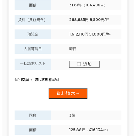
面積
31.61坪（104.496㎡）
賃料（共益費含）
268,685円 8,500円/坪
預託金
1,612,110円 51,000円/坪
入居可能日
即日
一括請求リスト
追加
個別空調・引渡し状態相談可
資料請求
階数
3階
面積
125.88坪（416.134㎡）