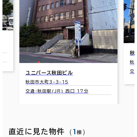
秋
秋
交
ユニバース秋田ビル
秋田市大町3-3-15
交通：秋田駅(JR) 西口 17分
（
1
）
直近に見た物件
棟