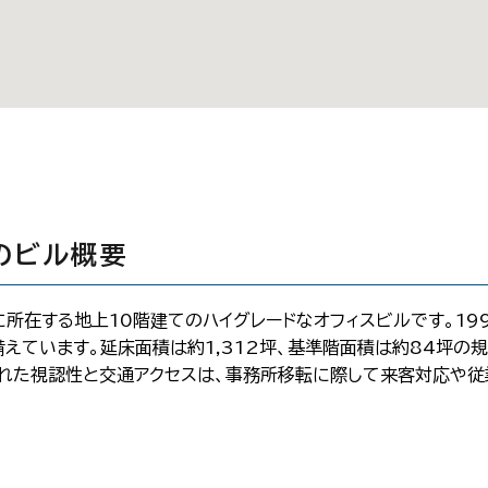
のビル概要
所在する地上10階建てのハイグレードなオフィスビルです。199
えています。延床面積は約1,312坪、基準階面積は約84坪の
優れた視認性と交通アクセスは、事務所移転に際して来客対応や