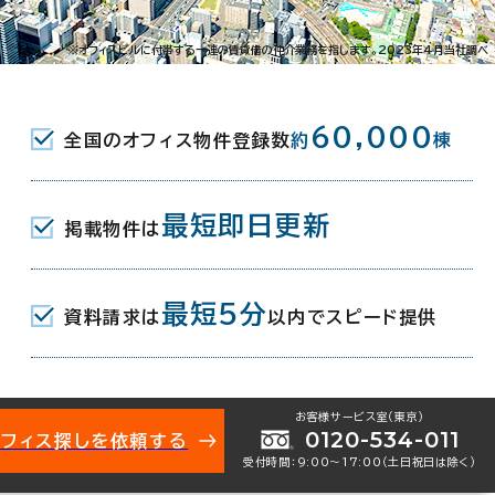
※オフィスビルに付帯する一連の賃貸借の仲介業務を指します。2023年4月当社調べ
60,000
）
全国のオフィス物件登録数
約
棟
最短即日更新
掲載物件は
最短5分
資料請求は
以内でスピード提供
お客様サービス室（東京）
0120-534-011
オフィス探しを依頼する
受付時間：9:00〜17:00（土日祝日は除く）