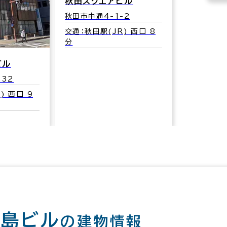
秋田スクエアビル
秋田市中通4-1-2
交通：秋田駅(JR) 西口 8
分
ビル
-32
) 西口 9
丸島ビル
の建物情報