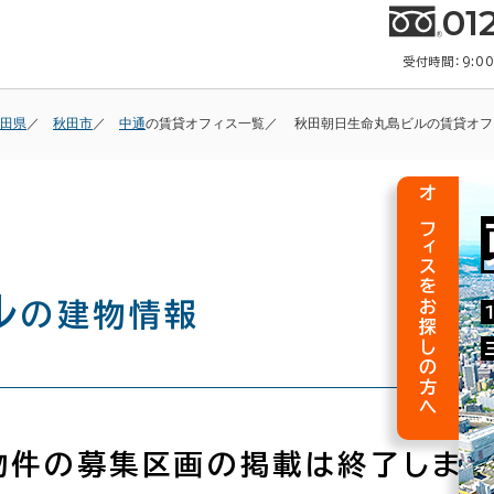
01
受付時間：9:0
田県
秋田市
中通
の賃貸オフィス一覧
秋田朝日生命丸島ビルの賃貸オフ
オフィスをお探しの方へ
ル
の建物情報
物件の募集区画の掲載は終了しまし