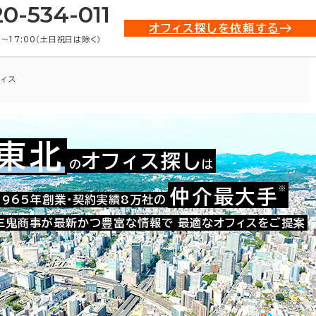
20-534-011
オフィス探しを依頼する
0〜17:00（土日祝日は除く）
ィス
東北
オフィス探し
の
は
002-07327
お問い合わせ番号：
※
仲介最大手
1965年創業・契約実績8万社の
三鬼商事が最新かつ豊富な情報で
最適なオフィスをご提案
た。