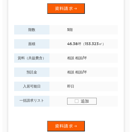
資料請求
階数
5階
面積
46.38坪（153.323㎡）
賃料（共益費含）
相談 相談/坪
預託金
相談 相談/坪
入居可能日
即日
一括請求リスト
追加
資料請求