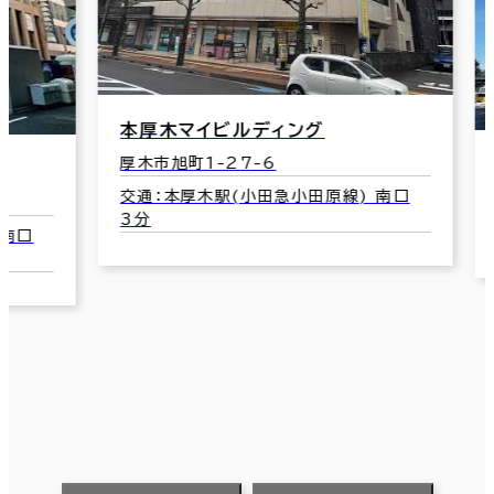
本厚木マイビルディング
厚木市旭町1-27-6
天
交通：本厚木駅(小田急小田原線) 南口
厚
3分
交
口