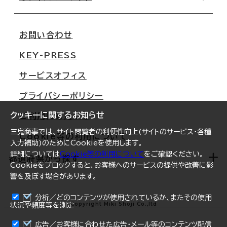
会社概要
移転スケジュール
支店情報
オフィス移転Q&A
お問い合わせ
東京
三鬼商事が選ばれる理由
KEY-PRESS
大阪
一般事業主行動計画
サービスオフィス
名古屋
採用情報
プライバシーポリシー
札幌
ご契約者様の声
クッキーに関するお知らせ
ご利用にあたって
仙台
三鬼商事では、サイト閲覧者の利便性向上(サイトのサービス・各種
Cookie等の利用について
横浜
入力補助)のためにCookieを使用します。
詳細については
Cookie等の利用について
をご確認ください。
福岡
都道府県から探す
Cookieをブロックすると、お客様へのサービスの提供や改善に影
響を及ぼす場合があります。
オフィスリポート
ログイン
分析／どのコンテンツが使用されているか、またその使用
北海道
Copyright Miki Shoji Co.,ltd
状況や頻度等を測定
まとめて資料請求
青森県
広告／お客様に合わせた広告・メール等のコンテンツ配信