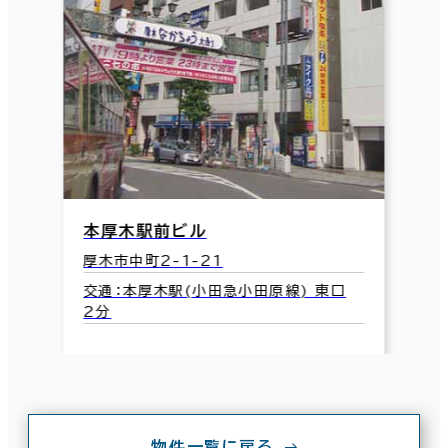
本厚木駅前ビル
厚木市中町2-1-21
交通：本厚木駅(小田急小田原線) 東口
2分
物件一覧に戻る