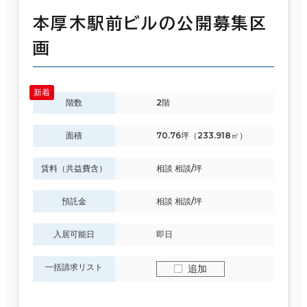
本厚木駅前ビルの公開募集区
画
階数
2階
面積
70.76坪（233.918㎡）
賃料（共益費含）
相談 相談/坪
預託金
相談 相談/坪
入居可能日
即日
一括請求リスト
追加