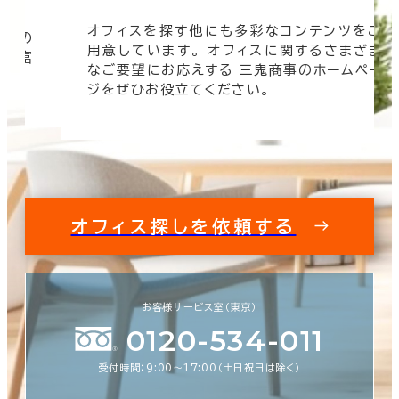
オフィスを探す他にも多彩なコンテンツをご
信頼の
用意しています。 オフィスに関するさまざま
 豊富
なご要望にお応えする 三鬼商事のホームペー
す。
ジをぜひお役立てください。
オフィス探しを依頼する
お客様サービス室（東京）
0120-534-011
受付時間：9:00〜17:00（土日祝日は除く）