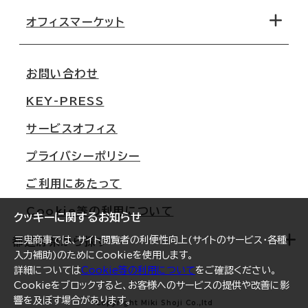
路線・駅から探す
移転コストシミュレーション
オフィスマーケット
会社概要
移転スケジュール
支店情報
オフィス移転Q&A
お問い合わせ
東京
三鬼商事が選ばれる理由
KEY-PRESS
大阪
一般事業主行動計画
サービスオフィス
名古屋
採用情報
プライバシーポリシー
札幌
ご契約者様の声
ご利用にあたって
仙台
Cookie等の利用について
横浜
クッキーに関するお知らせ
三鬼商事では、サイト閲覧者の利便性向上(サイトのサービス・各種
福岡
都道府県から探す
入力補助)のためにCookieを使用します。
オフィスリポート
詳細については
Cookie等の利用について
をご確認ください。
Cookieをブロックすると、お客様へのサービスの提供や改善に影
ログイン
響を及ぼす場合があります。
北海道
Copyright Miki Shoji Co.,ltd