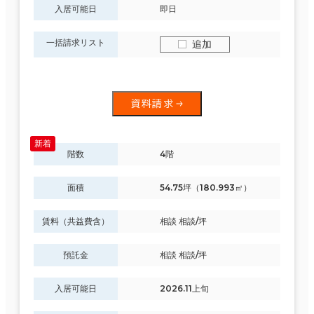
入居可能日
即日
一括請求リスト
追加
資料請求
階数
4階
面積
54.75坪（180.993㎡）
賃料（共益費含）
相談 相談/坪
預託金
相談 相談/坪
入居可能日
2026.11上旬