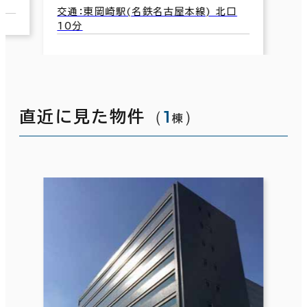
本線) 北口
（
1
）
直近に見た物件
棟