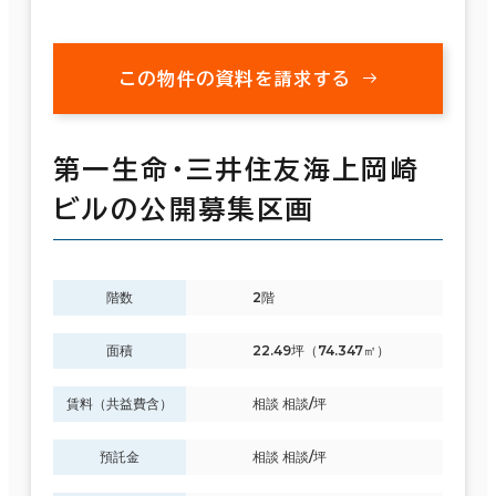
この物件の資料を請求する
第一生命・三井住友海上岡崎
ビルの公開募集区画
階数
2階
面積
22.49坪（74.347㎡）
賃料（共益費含）
相談 相談/坪
預託金
相談 相談/坪