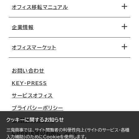
オフィス移転マニュアル
エリアから探す
地図から探す
企業情報
オフィス探しのためのチェックポイント
路線・駅から探す
移転コストシミュレーション
オフィスマーケット
会社概要
移転スケジュール
支店情報
オフィス移転Q&A
お問い合わせ
東京
三鬼商事が選ばれる理由
KEY-PRESS
大阪
一般事業主行動計画
サービスオフィス
名古屋
採用情報
プライバシーポリシー
札幌
ご契約者様の声
クッキーに関するお知らせ
ご利用にあたって
仙台
三鬼商事では、サイト閲覧者の利便性向上(サイトのサービス・各種
Cookie等の利用について
横浜
入力補助)のためにCookieを使用します。