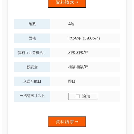
資料請求
階数
4階
面積
17.56坪（58.05㎡）
賃料（共益費含）
相談 相談/坪
預託金
相談 相談/坪
入居可能日
即日
一括請求リスト
追加
資料請求