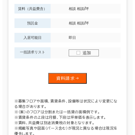
賃料（共益費含）
相談 相談/坪
預託金
相談 相談/坪
入居可能日
即日
一括請求リスト
追加
資料請求
※募集フロアや面積、賃貸条件、設備等は状況により変更にな
る場合があります。
※（案）のフロアは分割または一括貸の面積例です。
※賃貸条件の上段は月額、下段は坪単価を表示します。
※賃料、共益費は別途消費税の対象となります。
※掲載写真や図面（パース含む）が現況と異なる場合は現況を
優先します。