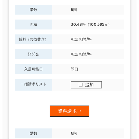
階数
6階
面積
30.43坪（100.595㎡）
賃料（共益費含）
相談 相談/坪
預託金
相談 相談/坪
入居可能日
即日
一括請求リスト
追加
資料請求
階数
6階