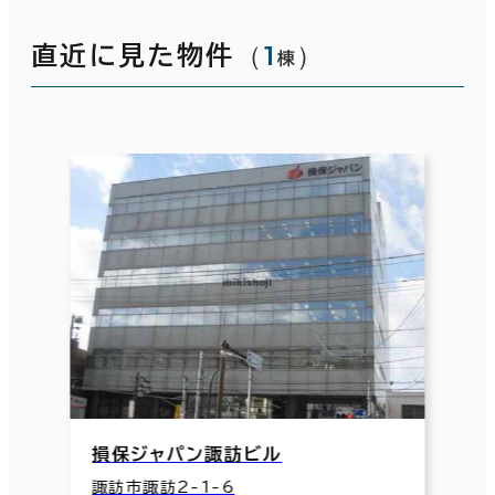
（
1
）
直近に見た物件
棟
損保ジャパン諏訪ビル
諏訪市諏訪2-1-6