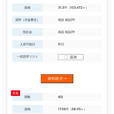
面積
31.3坪（103.472㎡）
賃料（共益費含）
相談 相談/坪
預託金
相談 相談/坪
入居可能日
即日
一括請求リスト
追加
資料請求
階数
6階
面積
17.56坪（58.05㎡）