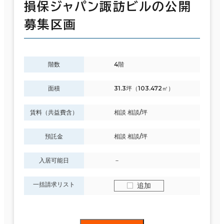
損保ジャパン諏訪ビルの公開
募集区画
階数
4階
面積
31.3坪（103.472㎡）
賃料（共益費含）
相談 相談/坪
預託金
相談 相談/坪
入居可能日
－
一括請求リスト
追加