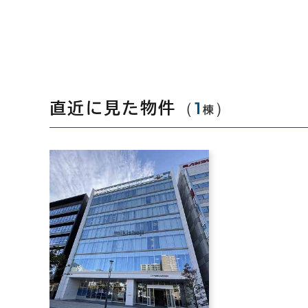
（
1
）
直近に見た物件
棟