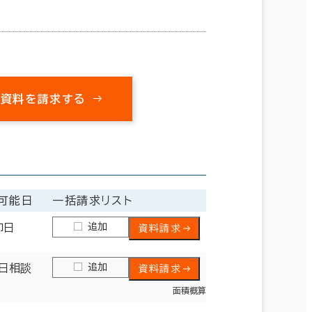
㎡
の資料を請求する
可能日
一括請求リスト
追加
即日
資料請求
追加
日相談
資料請求
面積概算