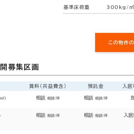
基準床荷重
300kg/
この物件
公開募集区画
賃料（共益費含）
預託金
入居
相談
相談
9㎡）
相談/坪
相談/坪
相談
相談
入居
）
相談/坪
相談/坪