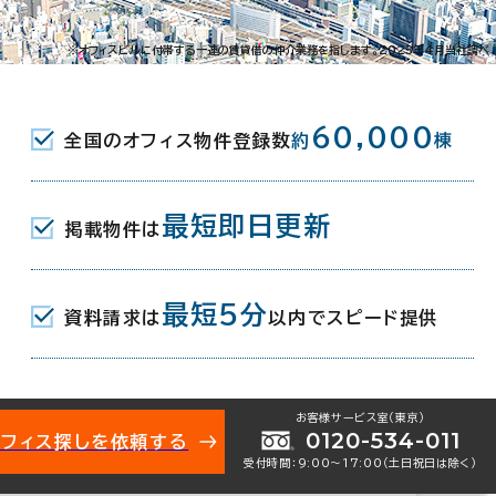
森1-5-17
※オフィスビルに付帯する一連の賃貸借の仲介業務を指します。2023年4月当社調べ
市駅(近鉄内部線･名古屋線･湯の山線) 西
60,000
全国のオフィス物件登録数
約
棟
ろう四日市駅(四日市あすなろう鉄道内部
分
最短即日更新
掲載物件は
(四日市あすなろう鉄道内部線) 13分
最短5分
資料請求は
以内でスピード提供
0月
お客様サービス室（東京）
0120-534-011
オフィス探しを依頼する
受付時間：9:00〜17:00（土日祝日は除く）