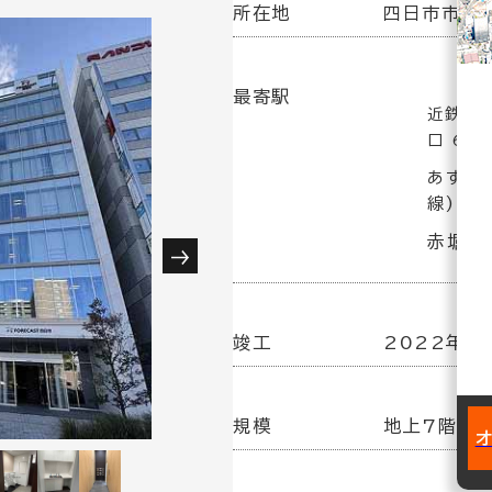
所在地
四日市市鵜の
最寄駅
近鉄四日
口 6分
あすな
線) 6
赤堀駅
竣工
2022年1
規模
地上7階建