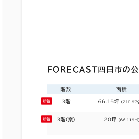
ＦＯＲＥＣＡＳＴ四日市の
階数
面積
3階
66.15坪
（218.67
3階(案)
20坪
（66.116㎡