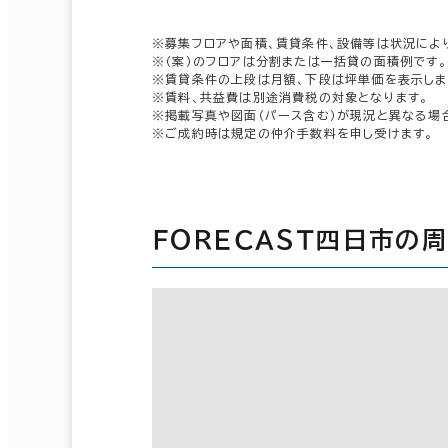
※募集フロアや面積、賃貸条件、設備等は状況によ
※（案）のフロアは分割または一括貸の面積例です。
※賃貸条件の上段は月額、下段は坪単価を表示しま
※賃料、共益費は別途消費税の対象となります。
※掲載写真や図面（パース含む）が現況と異なる場
※ご成約時は規定の仲介手数料を申し受けます。
ＦＯＲＥＣＡＳＴ四日市の