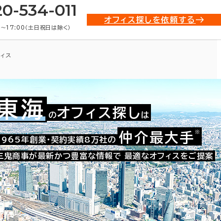
20-534-011
オフィス探しを依頼する
0〜17:00（土日祝日は除く）
ィス
東海
オフィス探し
の
は
※
仲介最大手
008-41244
1965年創業・契約実績8万社の
お問い合わせ番号：
三鬼商事が最新かつ豊富な情報で
最適なオフィスをご提案