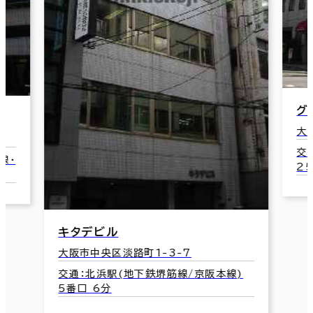
グ
大
交
線･
2
キタデビル
大阪市中央区淡路町1-3-7
交通：北浜駅(地下鉄堺筋線/京阪本線)
5番口 6分