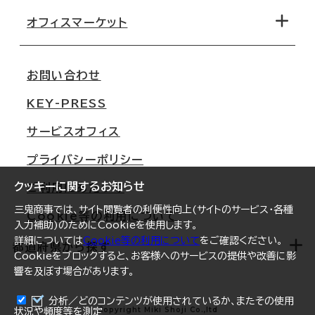
路線・駅から探す
移転コストシミュレーション
オフィスマーケット
会社概要
移転スケジュール
支店情報
オフィス移転Q&A
お問い合わせ
東京
三鬼商事が選ばれる理由
KEY-PRESS
大阪
一般事業主行動計画
サービスオフィス
名古屋
採用情報
プライバシーポリシー
札幌
ご契約者様の声
クッキーに関するお知らせ
ご利用にあたって
仙台
三鬼商事では、サイト閲覧者の利便性向上(サイトのサービス・各種
Cookie等の利用について
横浜
入力補助)のためにCookieを使用します。
詳細については
Cookie等の利用について
をご確認ください。
福岡
都道府県から探す
Cookieをブロックすると、お客様へのサービスの提供や改善に影
響を及ぼす場合があります。
オフィスリポート
ログイン
分析／どのコンテンツが使用されているか、またその使用
北海道
Copyright Miki Shoji Co.,ltd
状況や頻度等を測定