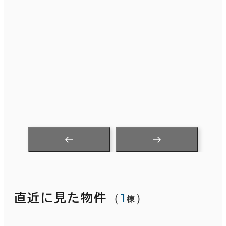
（
1
）
直近に見た物件
棟