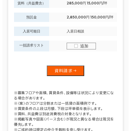
賃料（共益費含）
285,000円 15,000円/坪
預託金
2,850,000円 150,000円/坪
入居可能日
入居日相談
一括請求リスト
追加
資料請求
※募集フロアや面積、賃貸条件、設備等は状況により変更にな
る場合があります。
※（案）のフロアは分割または一括貸の面積例です。
※賃貸条件の上段は月額、下段は坪単価を表示します。
※賃料、共益費は別途消費税の対象となります。
※掲載写真や図面（パース含む）が現況と異なる場合は現況を
優先します。
※ご成約時は規定の仲介手数料を申し受けます。