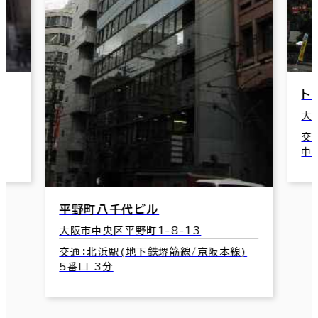
ト
大
)
交
中
平野町八千代ビル
大阪市中央区平野町1-8-13
交通：北浜駅(地下鉄堺筋線/京阪本線)
5番口 3分