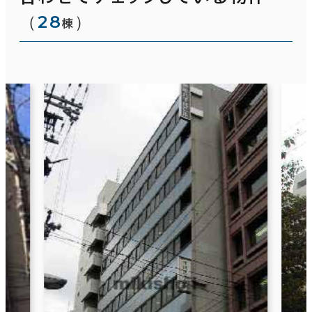
（
28
）
棟