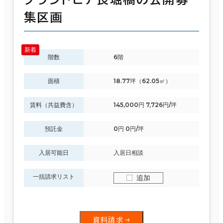
集区画
階数
6階
面積
18.77坪（62.05㎡）
賃料（共益費含）
145,000円 7,726円/坪
預託金
0円 0円/坪
入居可能日
入居日相談
一括請求リスト
追加
資料請求