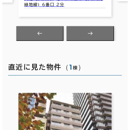
緑地線) 6番口 2分
（
1
）
直近に見た物件
棟