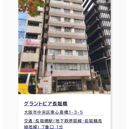
グラントピア長堀橋
大阪市中央区東心斎橋1-3-5
交通：長堀橋駅(地下鉄堺筋線･長堀鶴見
緑地線) 7番口 1分