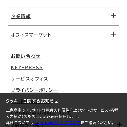
エリアから探す
地図から探す
企業情報
オフィス探しのためのチェックポイント
路線・駅から探す
移転コストシミュレーション
オフィスマーケット
会社概要
移転スケジュール
支店情報
オフィス移転Q&A
お問い合わせ
東京
三鬼商事が選ばれる理由
KEY-PRESS
大阪
一般事業主行動計画
サービスオフィス
名古屋
採用情報
プライバシーポリシー
札幌
ご契約者様の声
クッキーに関するお知らせ
ご利用にあたって
仙台
三鬼商事では、サイト閲覧者の利便性向上(サイトのサービス・各種
Cookie等の利用について
横浜
入力補助)のためにCookieを使用します。
詳細については
Cookie等の利用について
をご確認ください。
福岡
都道府県から探す