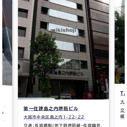
Ｔ
大
第一住建島之内堺筋ビル
交
ん
線
大阪市中央区島之内1-22-22
交通：長堀橋駅(地下鉄堺筋線･長堀鶴見